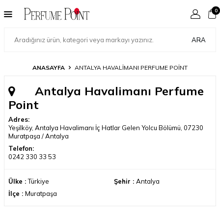
0
ARA
ANASAYFA
ANTALYA HAVALIMANI PERFUME POINT
Antalya Havalimanı Perfume
Point
Adres:
Yeşilköy, Antalya Havalimanı İç Hatlar Gelen Yolcu Bölümü, 07230
Muratpaşa / Antalya
Telefon:
0242 330 33 53
Ülke :
Türkiye
Şehir :
Antalya
İlçe :
Muratpaşa