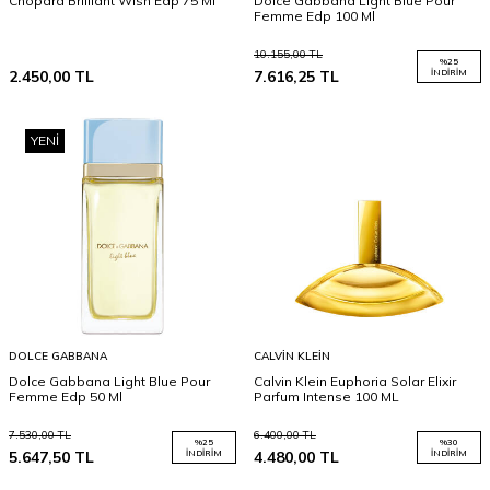
Chopard Brilliant Wish Edp 75 Ml
Dolce Gabbana Light Blue Pour
Femme Edp 100 Ml
10.155,00
TL
%
25
2.450,00
TL
7.616,25
TL
İNDIRIM
YENI
DOLCE GABBANA
CALVIN KLEIN
Dolce Gabbana Light Blue Pour
Calvin Klein Euphoria Solar Elixir
Femme Edp 50 Ml
Parfum Intense 100 ML
7.530,00
TL
6.400,00
TL
%
25
%
30
5.647,50
TL
İNDIRIM
4.480,00
TL
İNDIRIM