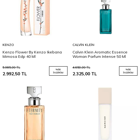
KENZO
CALVIN KLEIN
Kenzo Flower By Kenzo Ikebana
Calvin Klein Aromatic Essence
Mimosa Edp 40 Ml
Woman Parfum Intense 50 Ml
5.985,00
TL
4.650,00
TL
%
50
%
50
2.992,50
TL
İNDIRIM
2.325,00
TL
İNDIRIM