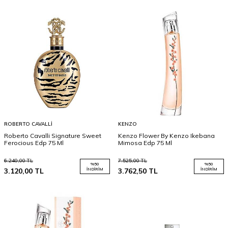
ROBERTO CAVALLI
KENZO
Roberto Cavalli Signature Sweet
Kenzo Flower By Kenzo Ikebana
Ferocious Edp 75 Ml
Mimosa Edp 75 Ml
6.240,00
TL
7.525,00
TL
%
50
%
50
3.120,00
TL
İNDIRIM
3.762,50
TL
İNDIRIM