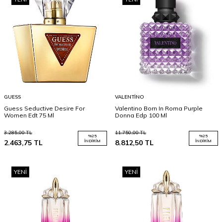
GUESS
VALENTINO
Guess Seductive Desire For
Valentino Born In Roma Purple
Women Edt 75 Ml
Donna Edp 100 Ml
3.285,00
TL
11.750,00
TL
%
25
%
25
2.463,75
TL
İNDIRIM
8.812,50
TL
İNDIRIM
YENI
YENI