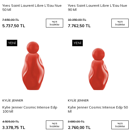
Yves Saint Laurent Libre L'Eau Nue
Yves Saint Laurent Libre L'Eau Nue
50 Ml
90 Ml
7.650,00
TL
10.350,00
TL
%
25
%
25
5.737,50
TL
İNDIRIM
7.762,50
TL
İNDIRIM
YENI
YENI
KYLIE JENNER
KYLIE JENNER
Kylie Jenner Cosmic Intense Edp
Kylie Jenner Cosmic Intense Edp 50
100 Ml
Ml
4.505,00
TL
3.680,00
TL
%
25
%
25
3.378,75
TL
İNDIRIM
2.760,00
TL
İNDIRIM