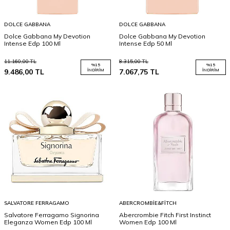
DOLCE GABBANA
DOLCE GABBANA
Dolce Gabbana My Devotion
Dolce Gabbana My Devotion
Intense Edp 100 Ml
Intense Edp 50 Ml
11.160,00
TL
8.315,00
TL
%
15
%
15
9.486,00
TL
İNDIRIM
7.067,75
TL
İNDIRIM
SALVATORE FERRAGAMO
ABERCROMBIE&FITCH
Salvatore Ferragamo Signorina
Abercrombie Fitch First Instinct
Eleganza Women Edp 100 Ml
Women Edp 100 Ml