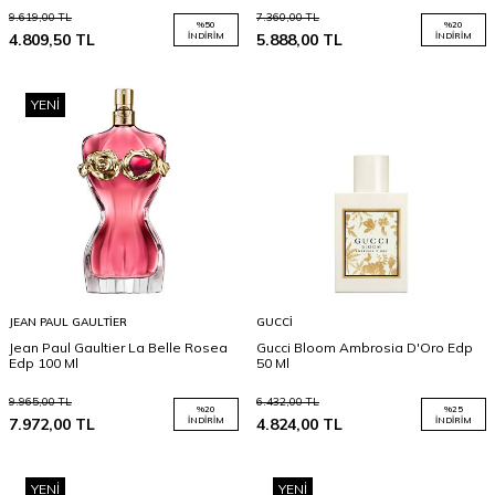
9.619,00
TL
7.360,00
TL
%
50
%
20
4.809,50
TL
İNDIRIM
5.888,00
TL
İNDIRIM
YENI
JEAN PAUL GAULTIER
GUCCI
Jean Paul Gaultier La Belle Rosea
Gucci Bloom Ambrosia D'Oro Edp
Edp 100 Ml
50 Ml
9.965,00
TL
6.432,00
TL
%
20
%
25
7.972,00
TL
İNDIRIM
4.824,00
TL
İNDIRIM
YENI
YENI