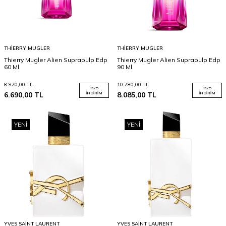
THIERRY MUGLER
THIERRY MUGLER
Thierry Mugler Alien Suprapulp Edp
Thierry Mugler Alien Suprapulp Edp
60 Ml
90 Ml
8.920,00
TL
10.780,00
TL
%
25
%
25
6.690,00
TL
İNDIRIM
8.085,00
TL
İNDIRIM
YENI
YENI
YVES SAINT LAURENT
YVES SAINT LAURENT