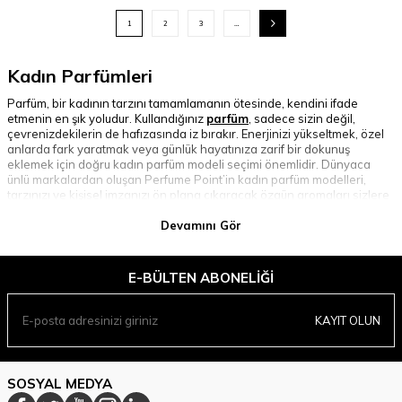
1
2
3
…
Kadın Parfümleri
Parfüm, bir kadının tarzını tamamlamanın ötesinde, kendini ifade
etmenin en şık yoludur. Kullandığınız
parfüm
, sadece sizin değil,
çevrenizdekilerin de hafızasında iz bırakır. Enerjinizi yükseltmek, özel
anlarda fark yaratmak veya günlük hayatınıza zarif bir dokunuş
eklemek için doğru kadın parfüm modeli seçimi önemlidir. Dünyaca
ünlü markalardan oluşan Perfume Point’in kadın parfüm modelleri,
tarzınızı ve kişisel imzanızı ön plana çıkaracak özgün aromaları sizlere
sunuyor.
Devamını Gör
Kadın Parfümlerinde Koku Notaları
Üst Notalar:
Parfümü sıktığınız anda hissedilen ilk kokulardır. Ferah
E-BÜLTEN ABONELIĞI
ve canlı bir etki bırakır.
Narenciye (bergamot, portakal, limon)
Yeşil notalar (nane, yeşil çay, yeşil yaprak)
KAYIT OLUN
Meyvemsi hafif notalar (elma, şeftali)
Orta Notalar:
Parfümün karakterini oluşturan, kalıcı ve dikkat çekici
kısımdır. Saatlerce kendini hissettirir.
SOSYAL MEDYA
Çiçeksi (gül, yasemin, lavanta, gardenya)