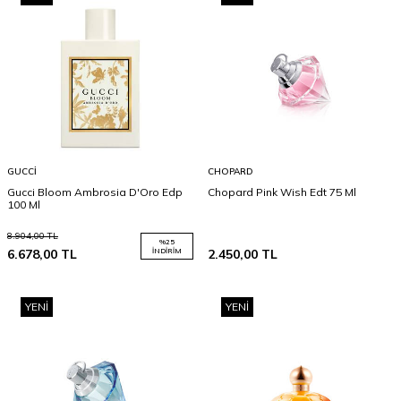
GUCCI
CHOPARD
Gucci Bloom Ambrosia D'Oro Edp
Chopard Pink Wish Edt 75 Ml
100 Ml
8.904,00
TL
%
25
6.678,00
TL
İNDIRIM
2.450,00
TL
YENI
YENI