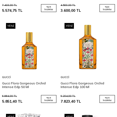
7.433,00
TL
4.500,00
TL
%
25
%
20
5.574,75
TL
İNDIRIM
3.600,00
TL
İNDIRIM
YENI
YENI
GUCCI
GUCCI
Gucci Flora Gorgeous Orchid
Gucci Flora Gorgeous Orchid
Intense Edp 50 Ml
Intense Edp 100 Ml
6.884,00
TL
9.204,00
TL
%
15
%
15
5.851,40
TL
İNDIRIM
7.823,40
TL
İNDIRIM
YENI
YENI