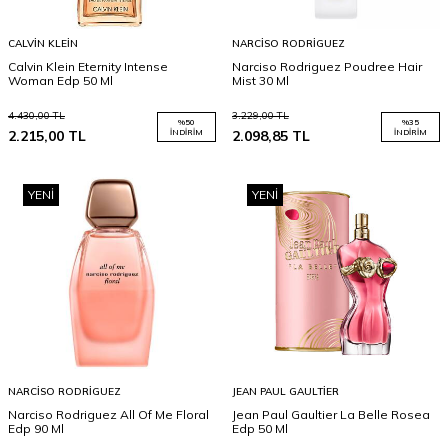
CALVIN KLEIN
NARCISO RODRIGUEZ
Calvin Klein Eternity Intense
Narciso Rodriguez Poudree Hair
Woman Edp 50 Ml
Mist 30 Ml
4.430,00
TL
3.229,00
TL
%
50
%
35
2.215,00
TL
İNDIRIM
2.098,85
TL
İNDIRIM
YENI
YENI
NARCISO RODRIGUEZ
JEAN PAUL GAULTIER
Narciso Rodriguez All Of Me Floral
Jean Paul Gaultier La Belle Rosea
Edp 90 Ml
Edp 50 Ml