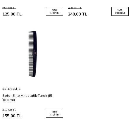
250,00
TL
480,00
TL
%
50
%
50
125,00
TL
İNDIRIM
240,00
TL
İNDIRIM
BETER ELITE
Beter Elite Antistatik Tarak (El
Yapımı)
310,00
TL
%
50
155,00
TL
İNDIRIM