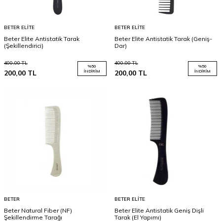
BETER ELITE
BETER ELITE
Beter Elite Antistatik Tarak
Beter Elite Antistatik Tarak (Geniş-
(Şekillendirici)
Dar)
400,00
TL
400,00
TL
%
50
%
50
200,00
TL
İNDIRIM
200,00
TL
İNDIRIM
BETER
BETER ELITE
Beter Natural Fiber (NF)
Beter Elite Antistatik Geniş Dişli
Şekillendirme Tarağı
Tarak (El Yapımı)