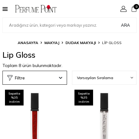
0
ARA
ANASAYFA
MAKYAJ
DUDAK MAKYAJI
LIP GLOSS
Lip Gloss
Toplam
8
ürün bulunmaktadır.
Filtre
Sepette
Sepette
%35
%35
indirim
indirim