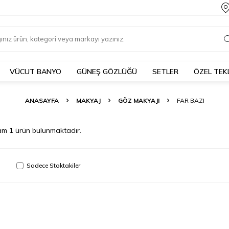
VÜCUT BANYO
GÜNEŞ GÖZLÜĞÜ
SETLER
ÖZEL TEK
ANASAYFA
MAKYAJ
GÖZ MAKYAJI
FAR BAZI
lam
1
ürün bulunmaktadır.
Sadece Stoktakiler