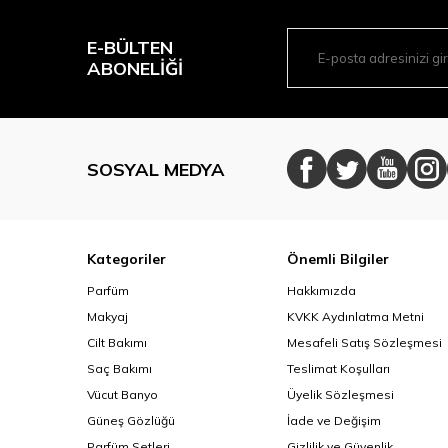
E-BÜLTEN
ABONELIĞI
SOSYAL MEDYA
Kategoriler
Önemli Bilgiler
Parfüm
Hakkımızda
Makyaj
KVKK Aydınlatma Metni
Cilt Bakımı
Mesafeli Satış Sözleşmesi
Saç Bakımı
Teslimat Koşulları
Vücut Banyo
Üyelik Sözleşmesi
Güneş Gözlüğü
İade ve Değişim
Parfüm Setleri
Gizlilik ve Güvenlik