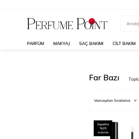
PARFÜM
MAKYAJ
SAÇ BAKIMI
CILT BAKIM
Far Bazı
Top
Sepette
%35
indirim