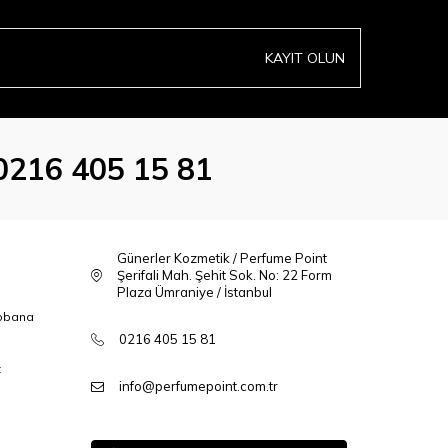
KAYIT OLUN
0216 405 15 81
Günerler Kozmetik / Perfume Point
Şerifali Mah. Şehit Sok. No: 22 Form
Plaza Ümraniye / İstanbul
bbana
0216 405 15 81
t
info@perfumepoint.com.tr