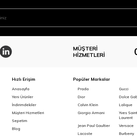
MÜŞTERI
HIZMETLERI
Hızlı Erişim
Popüler Markalar
Anasayfa
Prada
Gucci
Yeni Ürünler
Dior
Dolce Ga
İndirimdekiler
Calvin Klein
Lalique
Müşteri Hizmetleri
Giorgio Armani
Yves Sain
Laurent
Sepetim
Jean Paul Gaultier
Versace
Blog
Lacoste
Burberry