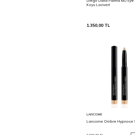
Diego Dalla Palma MU Eye P
Koyu Lacivert
1.350,00
TL
Sepete
LANCOME
Ekle
Lancome Ombre Hypnose S