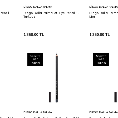
Sepete
Sepete
DIEGO DALLA PALMA
DIEGO DALLA PALMA
Ekle
Ekle
Pencil
Diego Dalla Palma MU Eye Pencil 19 -
Diego Dalla Palma
Turkuaz
Mor
1.350,00
TL
1.350,00
TL
Sepette
Sepette
%35
%35
indirim
indirim
Sepete
Sepete
DIEGO DALLA PALMA
DIEGO DALLA PALMA
Ekle
Ekle