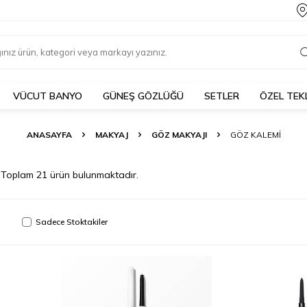
VÜCUT BANYO
GÜNEŞ GÖZLÜĞÜ
SETLER
ÖZEL TEK
ANASAYFA
MAKYAJ
GÖZ MAKYAJI
GÖZ KALEMI
Toplam
21
ürün bulunmaktadır.
Sadece Stoktakiler