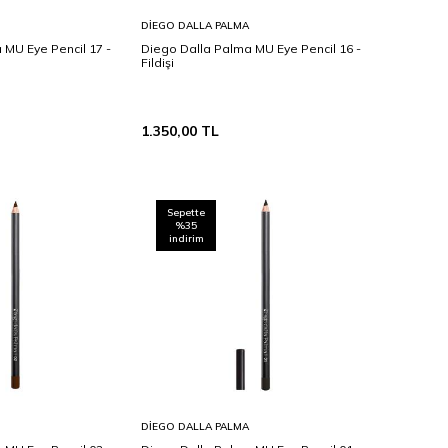
Sepete
DIEGO DALLA PALMA
Ekle
 MU Eye Pencil 17 -
Diego Dalla Palma MU Eye Pencil 16 -
Fildişi
1.350,00
TL
Sepette
%35
indirim
Sepete
DIEGO DALLA PALMA
Ekle