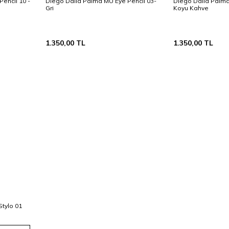
encil 10 -
Diego Dalla Palma MU Eye Pencil 03-
Diego Dalla Palma
Gri
Koyu Kahve
1.350,00
TL
1.350,00
TL
tylo 01