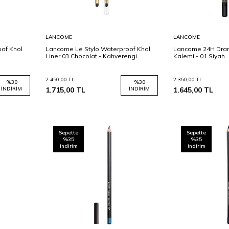
Sepete
Sepete
LANCOME
LANCOME
Ekle
Ekle
of Khol
Lancome Le Stylo Waterproof Khol
Lancome 24H Dra
Liner 03 Chocolat - Kahverengi
Kalemi - 01 Siyah
2.450,00
TL
2.350,00
TL
%
30
%
30
İNDIRIM
1.715,00
TL
İNDIRIM
1.645,00
TL
Sepette
Sepette
%35
%35
indirim
indirim