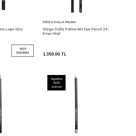
Sepete
DIEGO DALLA PALMA
Ekle
ma Liqui-Göz
Diego Dalla Palma MU Eye Pencil 24 -
Koyu Yeşil
%
30
İNDIRIM
1.350,00
TL
Sepette
%35
indirim