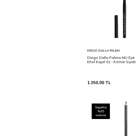
Sepete
DIEGO DALLA PALMA
Ekle
Diego Dalla Palma MU Eye 
Khol Kajal 01 - Kömür Siyah
1.350,00
TL
Sepette
%35
indirim