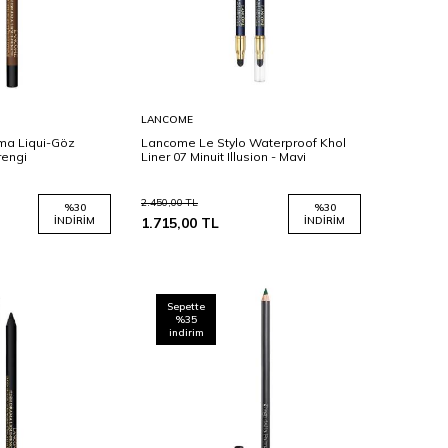
Sepete
LANCOME
Ekle
ma Liqui-Göz
Lancome Le Stylo Waterproof Khol
rengi
Liner 07 Minuit Illusion - Mavi
2.450,00
TL
%
30
%
30
İNDIRIM
1.715,00
TL
İNDIRIM
Sepette
%35
indirim