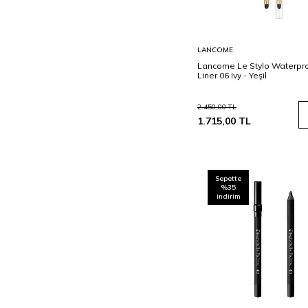
Sepete
LANCOME
Ekle
Lancome Le Stylo Waterpro
Liner 06 Ivy - Yeşil
2.450,00
TL
1.715,00
TL
Sepette
%35
indirim