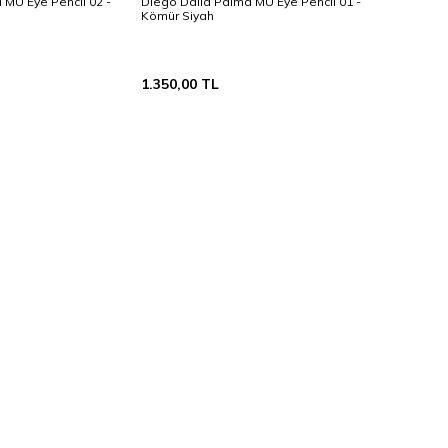
 MU Eye Pencil 02 -
Diego Dalla Palma MU Eye Pencil 01 -
Kömür Siyah
1.350,00
TL