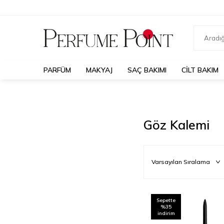
PARFÜM
MAKYAJ
SAÇ BAKIMI
CILT BAKIM
Göz Kalemi
Sepette
%35
indirim