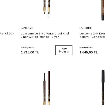
Sepete
Sepete
LANCOME
LANCOME
Ekle
Ekle
encil 20 -
Lancome Le Stylo Waterproof Khol
Lancome 24H Dra
Liner 02 Noir Intense - Siyah
Kalemi - 02 Kahve
2.450,00
TL
2.350,00
TL
%
30
1.715,00
TL
İNDIRIM
1.645,00
TL