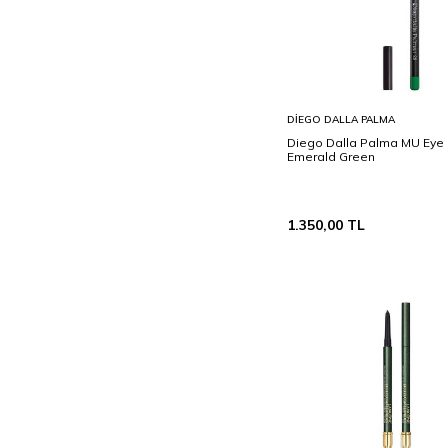
Sepete
DIEGO DALLA PALMA
Ekle
Diego Dalla Palma MU Eye P
Emerald Green
1.350,00
TL