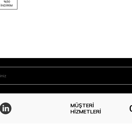
%
50
İNDIRIM
MÜŞTERI
HIZMETLERI