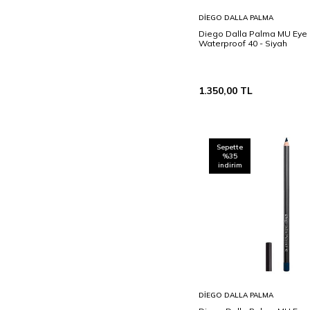
Sepete
DIEGO DALLA PALMA
Ekle
Diego Dalla Palma MU Eye 
Waterproof 40 - Siyah
1.350,00
TL
Sepette
%35
indirim
Sepete
DIEGO DALLA PALMA
Ekle