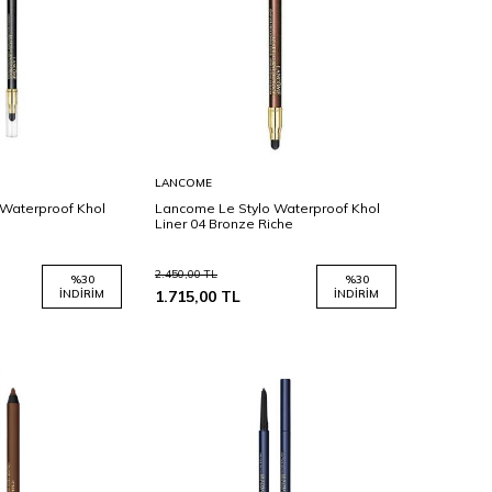
Sepete
LANCOME
Ekle
Waterproof Khol
Lancome Le Stylo Waterproof Khol
Liner 04 Bronze Riche
2.450,00
TL
%
30
%
30
İNDIRIM
1.715,00
TL
İNDIRIM