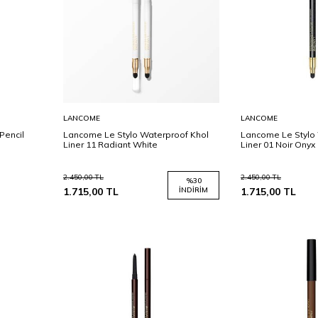
Sepete
Sepete
LANCOME
LANCOME
Ekle
Ekle
Pencil
Lancome Le Stylo Waterproof Khol
Lancome Le Stylo 
Liner 11 Radiant White
Liner 01 Noir Onyx
2.450,00
TL
2.450,00
TL
%
30
1.715,00
TL
İNDIRIM
1.715,00
TL