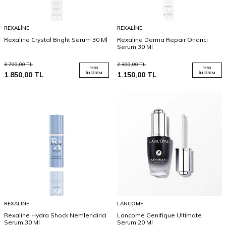
REXALINE
REXALINE
Rexaline Crystal Bright Serum 30 Ml
Rexaline Derma Repair Onarıcı
Serum 30 Ml
3.700,00
TL
2.300,00
TL
%
50
%
50
1.850,00
TL
İNDIRIM
1.150,00
TL
İNDIRIM
REXALINE
LANCOME
Rexaline Hydra Shock Nemlendirici
Lancome Genifique Ultimate
Serum 30 Ml
Serum 20 Ml