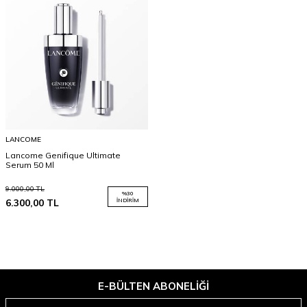
LANCOME
Lancome Genifique Ultimate
Serum 50 Ml
9.000,00
TL
%
30
6.300,00
TL
İNDIRIM
E-BÜLTEN ABONELIĞI