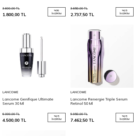
3.600,00
TL
3.650,00
TL
%
50
%
25
1.800,00
TL
İNDIRIM
2.737,50
TL
İNDIRIM
LANCOME
LANCOME
Lancome Genifique Ultimate
Lancome Renergie Triple Serum
Serum 30 Ml
Retinol 50 Ml
6.000,00
TL
9.950,00
TL
%
25
%
25
4.500,00
TL
İNDIRIM
7.462,50
TL
İNDIRIM