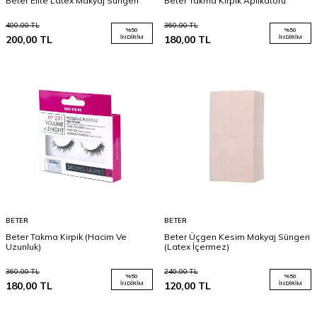
Beter Elite Latex Makyaj Süngeri
Beter Takma Kirpik Aplikatörü
400,00
TL
360,00
TL
%
50
%
50
200,00
TL
İNDIRIM
180,00
TL
İNDIRIM
BETER
BETER
Beter Takma Kirpik (Hacim Ve
Beter Üçgen Kesim Makyaj Süngeri
Uzunluk)
(Latex İçermez)
360,00
TL
240,00
TL
%
50
%
50
180,00
TL
İNDIRIM
120,00
TL
İNDIRIM