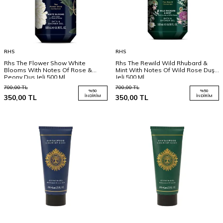
RHS
RHS
Rhs The Flower Show White
Rhs The Rewild Wild Rhubard &
Blooms With Notes Of Rose &
Mint With Notes Of Wild Rose Duş
Peony Duş Jeli 500 Ml
Jeli 500 Ml
700,00
TL
700,00
TL
%
50
%
50
350,00
TL
İNDIRIM
350,00
TL
İNDIRIM