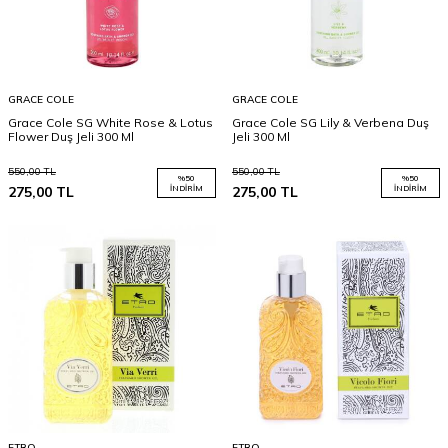
GRACE COLE
GRACE COLE
Grace Cole SG White Rose & Lotus
Grace Cole SG Lily & Verbena Duş
Flower Duş Jeli 300 Ml
Jeli 300 Ml
550,00
TL
550,00
TL
%
50
%
50
275,00
TL
İNDIRIM
275,00
TL
İNDIRIM
ETRO
ETRO