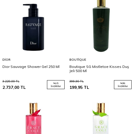
DIOR
BOUTIQUE
Dior Sauvage Shower Gel 250 Ml
Boutique SG Mistletoe Kisses Duş
Jeli 500 Ml
3.220,00
TL
399,90
TL
%
15
%
50
2.737,00
TL
İNDIRIM
199,95
TL
İNDIRIM