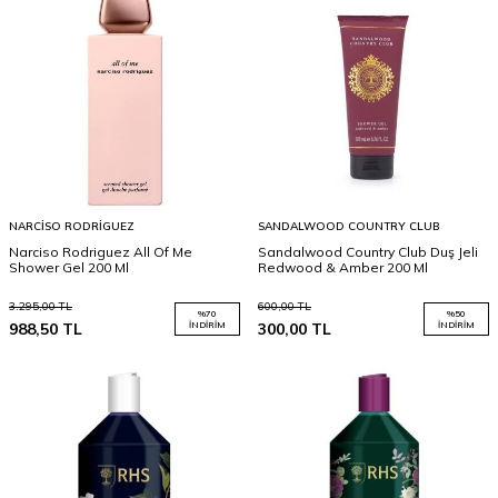
NARCISO RODRIGUEZ
SANDALWOOD COUNTRY CLUB
Narciso Rodriguez All Of Me
Sandalwood Country Club Duş Jeli
Shower Gel 200 Ml
Redwood & Amber 200 Ml
3.295,00
TL
600,00
TL
%
70
%
50
988,50
TL
İNDIRIM
300,00
TL
İNDIRIM