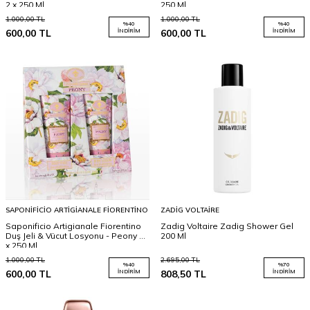
2 x 250 Ml
250 Ml
1.000,00
TL
1.000,00
TL
%
40
%
40
600,00
TL
İNDIRIM
600,00
TL
İNDIRIM
SAPONIFICIO ARTIGIANALE FIORENTINO
ZADIG VOLTAIRE
Saponificio Artigianale Fiorentino
Zadig Voltaire Zadig Shower Gel
Duş Jeli & Vücut Losyonu - Peony 2
200 Ml
x 250 Ml
1.000,00
TL
2.695,00
TL
%
40
%
70
600,00
TL
İNDIRIM
808,50
TL
İNDIRIM