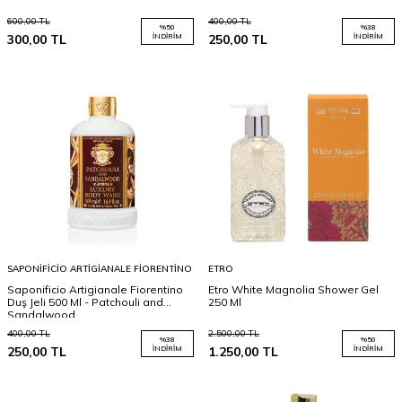
600,00
TL
400,00
TL
%
50
%
38
300,00
TL
İNDIRIM
250,00
TL
İNDIRIM
SAPONIFICIO ARTIGIANALE FIORENTINO
ETRO
Saponificio Artigianale Fiorentino
Etro White Magnolia Shower Gel
Duş Jeli 500 Ml - Patchouli and
250 Ml
Sandalwood
400,00
TL
2.500,00
TL
%
38
%
50
250,00
TL
İNDIRIM
1.250,00
TL
İNDIRIM