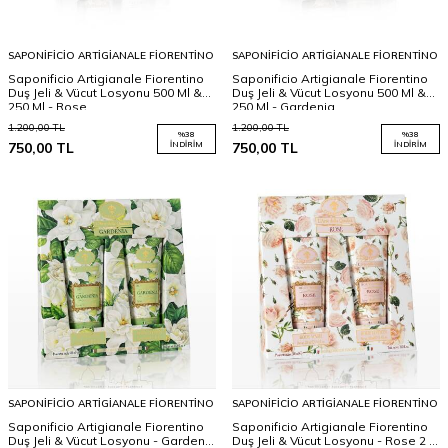
SAPONIFICIO ARTIGIANALE FIORENTINO
SAPONIFICIO ARTIGIANALE FIORENTINO
Saponificio Artigianale Fiorentino
Saponificio Artigianale Fiorentino
Duş Jeli & Vücut Losyonu 500 Ml &
Duş Jeli & Vücut Losyonu 500 Ml &
250 Ml - Rose
250 Ml - Gardenia
1.200,00
TL
1.200,00
TL
%
38
%
38
750,00
TL
İNDIRIM
750,00
TL
İNDIRIM
SAPONIFICIO ARTIGIANALE FIORENTINO
SAPONIFICIO ARTIGIANALE FIORENTINO
Saponificio Artigianale Fiorentino
Saponificio Artigianale Fiorentino
Duş Jeli & Vücut Losyonu - Gardenia
Duş Jeli & Vücut Losyonu - Rose 2 x