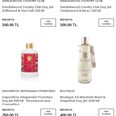
SANDALWOOD COUNTRY CLUB
SANDALWOOD COUNTRY CLUB
Sandalwood Country Club Duş Jeli
Sandalwood Country Club Duş Jeli
Driftwood & Sea Salt 200 Ml
Cedarwood & Moss 200 Ml
600,00
TL
600,00
TL
%
50
%
50
300,00
TL
İNDIRIM
300,00
TL
İNDIRIM
SAPONIFICIO ARTIGIANALE FIORENTINO
BOUTIQUE
Saponificio Artigianale Fiorentino
Boutique SG Mandarin Basil &
Duş Jeli 500 Ml - Rosewood and
Grapefruit Duş Jeli 1000 Ml
Osmanthus
400,00
TL
800,00
TL
%
38
%
50
250,00
TL
İNDIRIM
400,00
TL
İNDIRIM