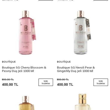
BOUTIQUE
BOUTIQUE
Boutique SG Cherry Blossom &
Boutique SG Neroli Pear &
Peony Duş Jeli 1000 Ml
Gingerlily Duş Jeli 1000 Ml
800,00
TL
800,00
TL
%
50
%
50
400,00
TL
İNDIRIM
400,00
TL
İNDIRIM