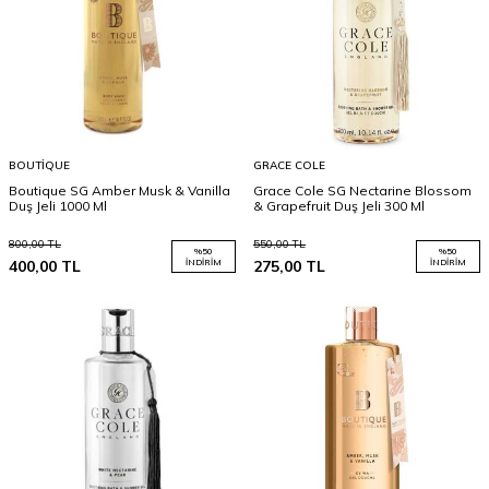
BOUTIQUE
GRACE COLE
Boutique SG Amber Musk & Vanilla
Grace Cole SG Nectarine Blossom
Duş Jeli 1000 Ml
& Grapefruit Duş Jeli 300 Ml
800,00
TL
550,00
TL
%
50
%
50
400,00
TL
İNDIRIM
275,00
TL
İNDIRIM