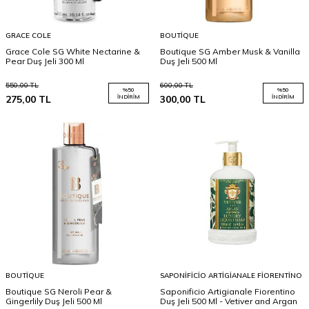
GRACE COLE
BOUTIQUE
Grace Cole SG White Nectarine &
Boutique SG Amber Musk & Vanilla
Pear Duş Jeli 300 Ml
Duş Jeli 500 Ml
550,00
TL
600,00
TL
%
50
%
50
275,00
TL
İNDIRIM
300,00
TL
İNDIRIM
BOUTIQUE
SAPONIFICIO ARTIGIANALE FIORENTINO
Boutique SG Neroli Pear &
Saponificio Artigianale Fiorentino
Gingerlily Duş Jeli 500 Ml
Duş Jeli 500 Ml - Vetiver and Argan