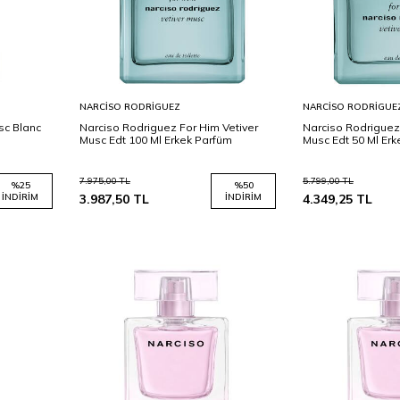
Sepete
Sepete
NARCISO RODRIGUEZ
NARCISO RODRIGUE
Ekle
Ekle
sc Blanc
Narciso Rodriguez For Him Vetiver
Narciso Rodriguez
Musc Edt 100 Ml Erkek Parfüm
Musc Edt 50 Ml Er
7.975,00
TL
5.799,00
TL
%
25
%
50
İNDIRIM
3.987,50
TL
İNDIRIM
4.349,25
TL