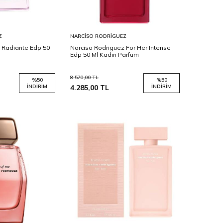
Sepete
Z
NARCISO RODRIGUEZ
Ekle
 Radiante Edp 50
Narciso Rodriguez For Her Intense
Edp 50 Ml Kadın Parfüm
8.570,00
TL
%
50
%
50
İNDIRIM
4.285,00
TL
İNDIRIM