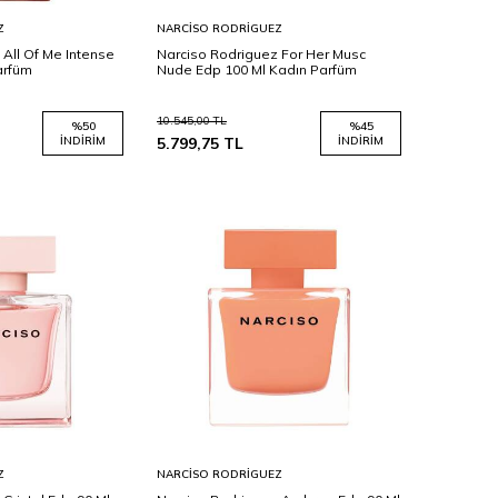
Sepete
Z
NARCISO RODRIGUEZ
Ekle
 All Of Me Intense
Narciso Rodriguez For Her Musc
arfüm
Nude Edp 100 Ml Kadın Parfüm
10.545,00
TL
%
50
%
45
İNDIRIM
5.799,75
TL
İNDIRIM
Sepete
Z
NARCISO RODRIGUEZ
Ekle