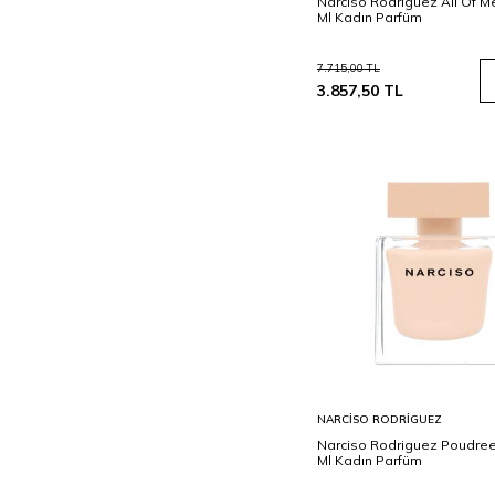
Narciso Rodriguez All Of M
Ml Kadın Parfüm
7.715,00
TL
3.857,50
TL
Sepete
NARCISO RODRIGUEZ
Ekle
Narciso Rodriguez Poudree
Ml Kadın Parfüm