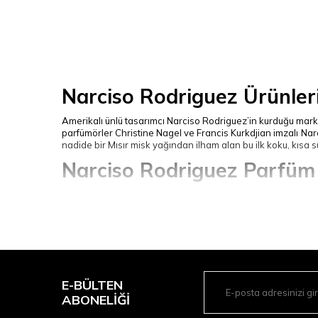
Narciso Rodriguez Ürünler
Amerikalı ünlü tasarımcı Narciso Rodriguez’in kurduğu mark
parfümörler Christine Nagel ve Francis Kurkdjian imzalı
Nar
nadide bir Mısır misk yağından ilham alan bu ilk koku, kısa
Narciso Rodriguez Parfüm Çe
Narciso Rodriguez parfümleri, her tende farklı bir kimliğe b
şekildedir:
For Her Serisi:
Markanın kurucu efsanesi. Miskin en saf v
NARCISO Serisi (Küp Şişeler):
Poudrée ve Ambrée gibi k
çok daha zengin bir profil sunar.
For Him Serisi:
Erkek parfüm
dünyasında modern maskülen
All of Me Serisi:
Yeni nesil ve çok boyutlu bir çizgi. Kla
E-BÜLTEN
Narciso Rodriguez Parfüm 
ABONELIĞI