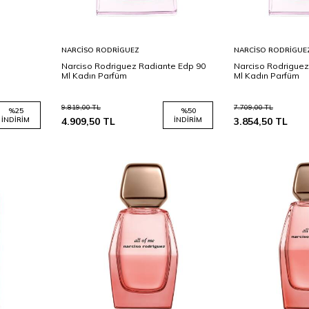
Sepete
Sepete
NARCISO RODRIGUEZ
NARCISO RODRIGUE
Ekle
Ekle
Narciso Rodriguez Radiante Edp 90
Narciso Rodriguez
Ml Kadın Parfüm
Ml Kadın Parfüm
9.819,00
TL
7.709,00
TL
%
25
%
50
İNDIRIM
4.909,50
TL
İNDIRIM
3.854,50
TL