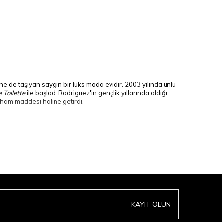
 de taşıyan saygın bir lüks moda evidir. 2003 yılında ünlü
 Toilette
ile başladı.Rodriguez'in gençlik yıllarında aldığı
 ham maddesi haline getirdi.
siyondaki parfüm serileri ve öne çıkan koku karakterleri şu
iz ama iddialı bir imza niteliğinde.
su alt tonlar, kremsi sedir ve sıcak amber dokunuşlarıyla
notalarla birleştirerek asil bir kontrast yakalar.
amamen özgür bir çiçeksi karaktere sahip.
KAYIT OLUN