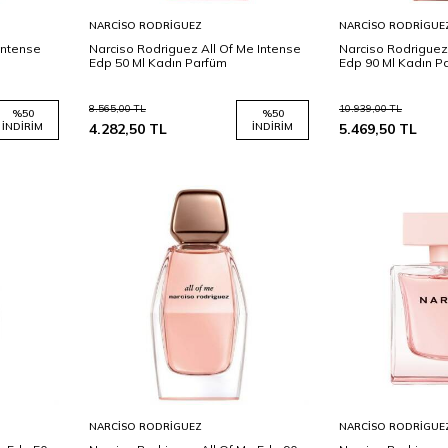
Sepete
Sepete
NARCISO RODRIGUEZ
NARCISO RODRIGUE
Ekle
Ekle
Intense
Narciso Rodriguez All Of Me Intense
Narciso Rodriguez
Edp 50 Ml Kadın Parfüm
Edp 90 Ml Kadın P
8.565,00
TL
10.939,00
TL
%
50
%
50
İNDIRIM
4.282,50
TL
İNDIRIM
5.469,50
TL
Sepete
Sepete
NARCISO RODRIGUEZ
NARCISO RODRIGUE
Ekle
Ekle