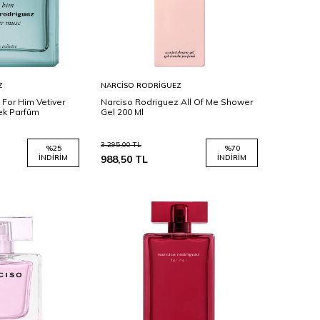
Sepete
Z
NARCISO RODRIGUEZ
Ekle
 For Him Vetiver
Narciso Rodriguez All Of Me Shower
kek Parfüm
Gel 200 Ml
3.295,00
TL
%
25
%
70
İNDIRIM
988,50
TL
İNDIRIM