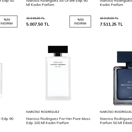
e Edp 50
Narciso Rodriguez All Of Me Edp 90
Narciso Rodriguez 
Ml Kadın Parfüm
Kadın Parfüm
10.015,00
TL
10.015,00
TL
%
50
%
50
İNDIRIM
5.007,50
TL
İNDIRIM
7.511,25
TL
Sepete
Sepete
NARCISO RODRIGUEZ
NARCISO RODRIGUE
Ekle
Ekle
 Edp 90
Narciso Rodriguez For Her Pure Musc
Narciso Rodriguez
Edp 100 Ml Kadın Parfüm
Parfum 50 Ml Erke