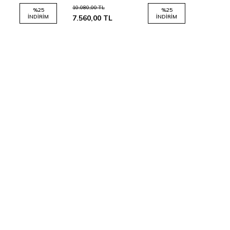
10.080,00
TL
%
25
%
25
İNDIRIM
7.560,00
TL
İNDIRIM