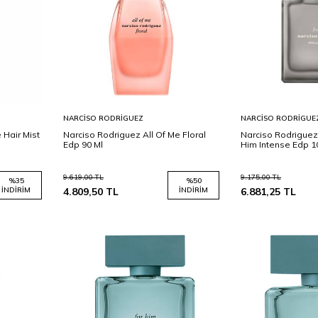
Sepete
Sepete
NARCISO RODRIGUEZ
NARCISO RODRIGUE
Ekle
Ekle
 Hair Mist
Narciso Rodriguez All Of Me Floral
Narciso Rodriguez
Edp 90 Ml
Him Intense Edp 1
9.619,00
TL
9.175,00
TL
%
35
%
50
İNDIRIM
4.809,50
TL
İNDIRIM
6.881,25
TL