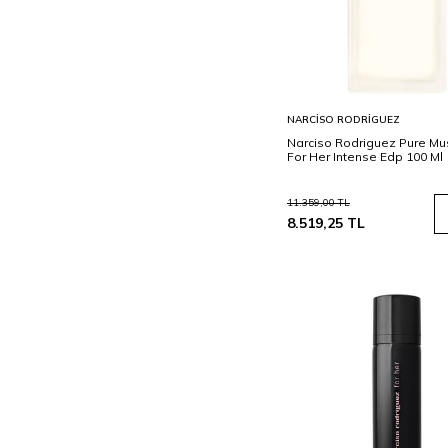
Sepete
NARCISO RODRIGUEZ
Ekle
Narciso Rodriguez Pure Mu
For Her Intense Edp 100 Ml
11.359,00
TL
8.519,25
TL