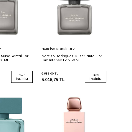
Sepete
Z
NARCISO RODRIGUEZ
Ekle
 Musc Santal For
Narciso Rodriguez Musc Santal For
00 Ml
Him Intense Edp 50 Ml
6.689,00
TL
%
25
%
25
İNDIRIM
5.016,75
TL
İNDIRIM