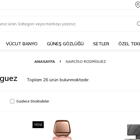
VÜCUT BANYO
GÜNEŞ GÖZLÜĞÜ
SETLER
ÖZEL TEK
ANASAYFA
NARCISO RODRIGUEZ
iguez
Toplam
26
ürün bulunmaktadır.
Sadece Stoktakiler
YENI