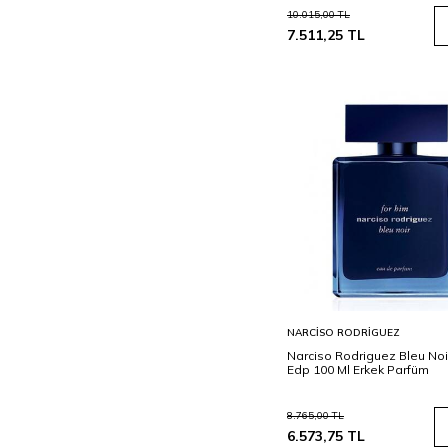
10.015,00
TL
7.511,25
TL
Sepete
NARCISO RODRIGUEZ
Ekle
Narciso Rodriguez Bleu Noi
Edp 100 Ml Erkek Parfüm
8.765,00
TL
6.573,75
TL