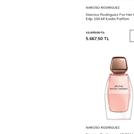
Sepete
NARCISO RODRIGUEZ
Ekle
Narciso Rodriguez For Her 
Edp 100 Ml Kadın Parfüm
11.335,00
TL
5.667,50
TL
Sepete
NARCISO RODRIGUEZ
Ekle