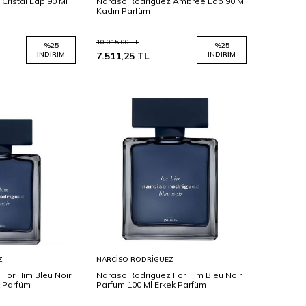
Cristal Edp 90 Ml
Narciso Rodriguez Ambree Edp 90 Ml
Kadın Parfüm
10.015,00
TL
%
25
%
25
İNDIRIM
7.511,25
TL
İNDIRIM
Sepete
Z
NARCISO RODRIGUEZ
Ekle
 For Him Bleu Noir
Narciso Rodriguez For Him Bleu Noir
k Parfüm
Parfum 100 Ml Erkek Parfüm