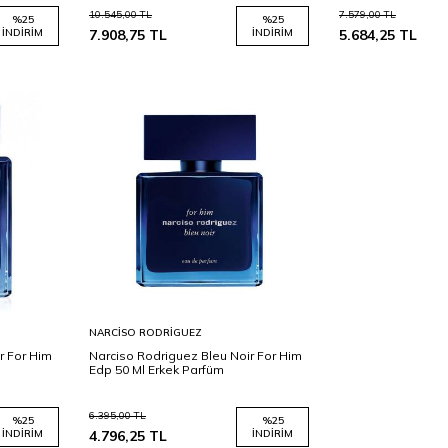
10.545,00
TL
7.579,00
TL
%
25
%
25
İNDIRIM
7.908,75
TL
İNDIRIM
5.684,25
TL
Sepete
NARCISO RODRIGUEZ
Ekle
r For Him
Narciso Rodriguez Bleu Noir For Him
Edp 50 Ml Erkek Parfüm
6.395,00
TL
%
25
%
25
İNDIRIM
4.796,25
TL
İNDIRIM