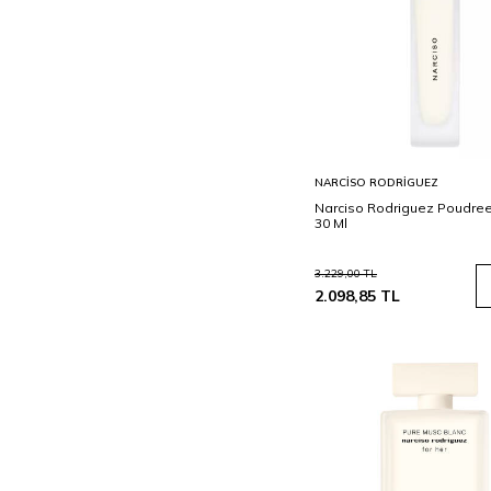
Sepete
NARCISO RODRIGUEZ
Ekle
Narciso Rodriguez Poudree
30 Ml
3.229,00
TL
2.098,85
TL