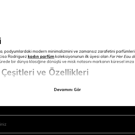
i
a, podyumlardaki modern minimalizmini ve zamansız zarafetini parfümlerine
ciso Rodriguez
kadın parfüm
koleksiyonunun ilk üyesi olan
For Her Eau de
 sürede bir dünya klasiğine dönüştü ve misk notasını markanın küresel imza
şitleri ve Özellikleri
ürünen ve sıradanlıktan uzak formüllere sahip özel serilerden oluşur. Kolek
Devamını Gör
e pudralı halini beyaz çiçeklerle harmanlayan bu seri, tenle bütünleşen tem
ült versiyonları barındıran bu grupta zarafet ve şehvet iç içe. Yoğun odun
liğin tanımı. Mısır miskini taze narenciye, keskin baharat ve koyu odunsu 
sik gül notasını modern sardunya ve siyah miskle eşleştiren seri, canlı ve t
Notaları