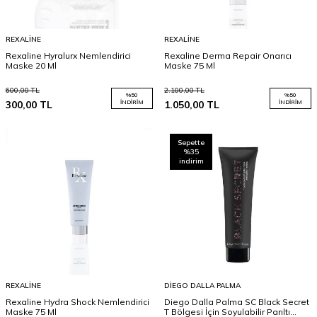
REXALINE
REXALINE
Rexaline Hyralurx Nemlendirici
Rexaline Derma Repair Onarıcı
Maske 20 Ml
Maske 75 Ml
600,00
TL
2.100,00
TL
%
50
%
50
300,00
TL
İNDIRIM
1.050,00
TL
İNDIRIM
Sepette
%35
indirim
REXALINE
DIEGO DALLA PALMA
Rexaline Hydra Shock Nemlendirici
Diego Dalla Palma SC Black Secret
Maske 75 Ml
T Bölgesi İçin Soyulabilir Parıltı