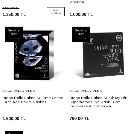
Maskesi
2.500,00
TL
%
50
1.250,00
TL
İNDIRIM
1.000,00
TL
Sepette
Sepette
%35
%35
indirim
indirim
DIEGO DALLA PALMA
DIEGO DALLA PALMA
Diego Dalla Palma SC Time Control
Diego Dalla Palma SC Oh My Lift!
- Anti Age Bakım Maskesi
Superheroes Eye Mask - Göz
Çevresi ve Alın Maskesi
1.600,00
TL
750,00
TL