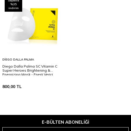
Sepette
%35
indirim
DIEGO DALLA PALMA
Diego Dalla Palma SC Vitamin C
Super Heroes Brightening &
Energizing Mask - Enerji Verici
Maske 15 Ml
800,00
TL
E-BÜLTEN ABONELIĞI