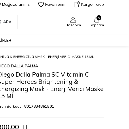
Mağazalarımız
Favorilerim
Kargo Takip
0
ARA
Hesabım
Sepetim
LIFLER
ING & ENERGIZING MASK - ENERJI VERICI MASKE 15 ML
IEGO DALLA PALMA
Diego Dalla Palma SC Vitamin C
Super Heroes Brightening &
Energizing Mask - Enerji Verici Maske
15 Ml
rün Barkodu :
8017834861501
800,00
TL