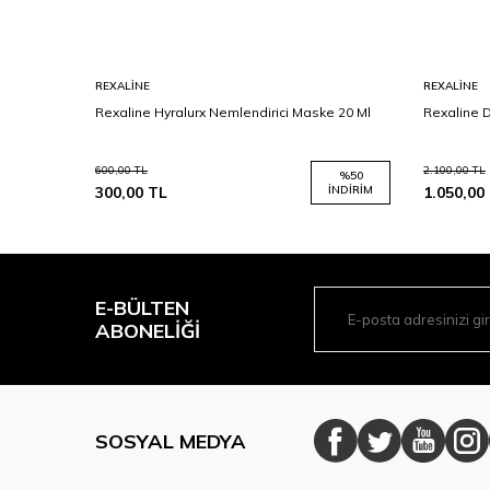
REXALINE
REXALINE
Rexaline Hyralurx Nemlendirici Maske 20 Ml
Rexaline 
 ve Alın
600,00
TL
2.100,00
TL
%
50
300,00
TL
İNDIRIM
1.050,00
E-BÜLTEN
ABONELIĞI
SOSYAL MEDYA