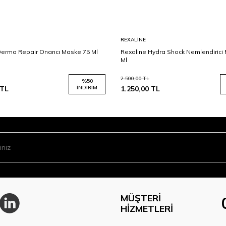
REXALINE
Derma Repair Onarıcı Maske 75 Ml
Rexaline Hydra Shock Nemlendirici
Ml
2.500,00
TL
%
50
TL
İNDIRIM
1.250,00
TL
MÜŞTERI
HIZMETLERI