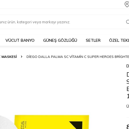
VÜCUT BANYO
GÜNEŞ GÖZLÜĞÜ
SETLER
ÖZEL TEK
 MASKESI
DIEGO DALLA PALMA SC VITAMIN C SUPER HEROES BRIGHTEN
D
Ü