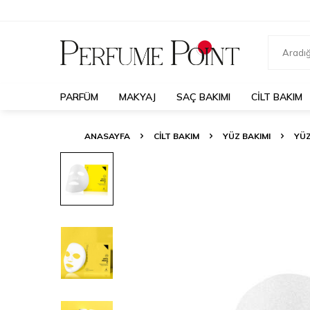
PARFÜM
MAKYAJ
SAÇ BAKIMI
CILT BAKIM
ANASAYFA
CILT BAKIM
YÜZ BAKIMI
YÜZ