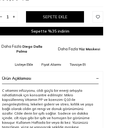
SEPETE EKLE
Sepette %35 indirim
Daha Fazla
Diego Dalla
Daha Fazla
Yüz Maskesi
Palma
Listeye Ekle
Fiyat Alarmı
Tavsiye Et
Ürün Açıklaması
C vitamini infüzyonu, cildi güçlü bir enerji artışıyla
rahatlatmak için konsantre edilmiştir. Mikro
kapsüllenmiş Vitamin PP ve koenzim Q10 ile
zenginleştirilmiş, lekeleri giderir ve stres, kirlilik ve yaşa
bağlı olarak cildin gri rengi ve donuk görünümünü
azaltır. Cilde derin bir ışıltı sağlar. Sadece on dakika
içinde, cilt rüya gibi bir ışıltı ve homojen bir görünüme
kavuşur. Kullanım Haftada bir veya iki kez. Yüzünüzü
temizleyin, yüze iyi yapışacak şekilde maskeyi