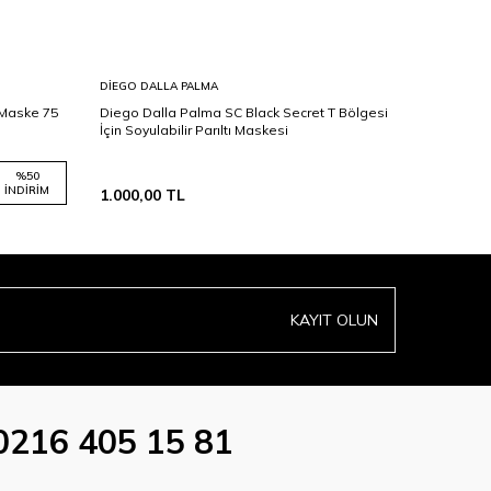
DIEGO DALLA PALMA
DIEGO DA
 Maske 75
Diego Dalla Palma SC Black Secret T Bölgesi
Diego Dal
İçin Soyulabilir Parıltı Maskesi
Bakım Ma
%
50
İNDIRIM
1.000,00
TL
1.600,00
KAYIT OLUN
0216 405 15 81