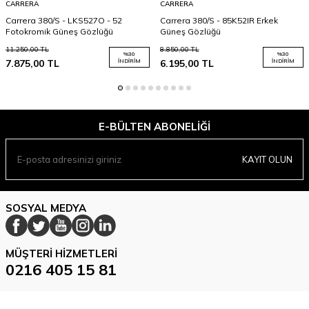
CARRERA
CARRERA
Carrera 380/S - LKS527O - 52
Carrera 380/S - 85K52IR Erkek
Fotokromik Güneş Gözlüğü
Güneş Gözlüğü
11.250,00
TL
8.850,00
TL
%
30
%
30
7.875,00
TL
İNDIRIM
6.195,00
TL
İNDIRIM
E-BÜLTEN ABONELIĞI
KAYIT OLUN
SOSYAL MEDYA
MÜŞTERI HIZMETLERI
0216 405 15 81