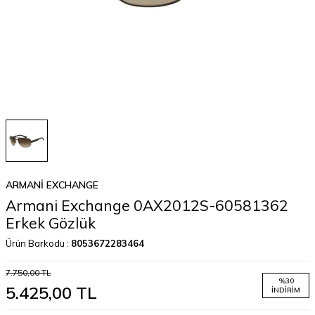
ARMANI EXCHANGE
Armani Exchange 0AX2012S-60581362
Erkek Gözlük
Ürün Barkodu :
8053672283464
7.750,00
TL
%
30
5.425,00
TL
İNDIRIM