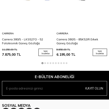
CARRERA
CARRERA
Carrera 380/S - LKS527O - 52
Carrera 380/S - 85K52IR Erkek
Fotokromik Güneş Gözlüğü
Güneş Gözlüğü
11.250,00
TL
8.850,00
TL
%
30
%
30
7.875,00
TL
İNDIRIM
6.195,00
TL
İNDIRIM
E-BÜLTEN ABONELIĞI
KAYIT OLUN
SOSYAL MEDYA