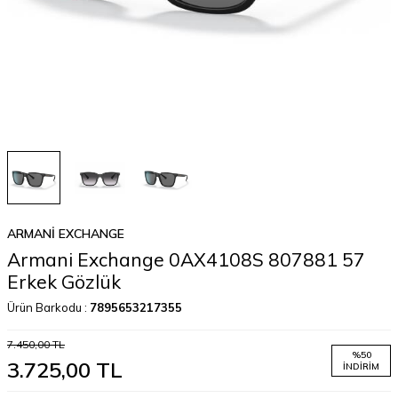
ARMANI EXCHANGE
Armani Exchange 0AX4108S 807881 57
Erkek Gözlük
Ürün Barkodu :
7895653217355
7.450,00
TL
%
50
3.725,00
TL
İNDIRIM