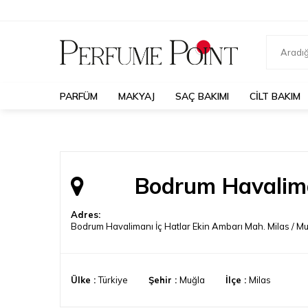
PARFÜM
MAKYAJ
SAÇ BAKIMI
CILT BAKIM
Bodrum Havalima
Adres:
Bodrum Havalimanı İç Hatlar Ekin Ambarı Mah. Milas / M
Ülke :
Türkiye
Şehir :
Muğla
İlçe :
Milas