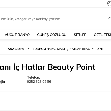
VÜCUT BANYO
GÜNEŞ GÖZLÜĞÜ
SETLER
ÖZEL TEK
ANASAYFA
BODRUM HAVALIMANI İÇ HATLAR BEAUTY POINT
nı İç Hatlar Beauty Point
Telefon:
uğla
0252 523 02 86