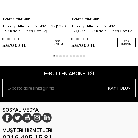
TOMMY HILFIGER
TOMMY HILFIGER
Tommy Hilfiger Th 2343/S - SZJ5370
Tommy Hilfiger Th 2343/S -
- 53 Kadın Güneş Gözlüğü
L7Q5370 - 53 Kadın Güneş Gözlüğü
8.100,00
TL
8.100,00
TL
%
30
%
30
5.670,00
TL
İNDIRIM
5.670,00
TL
İNDIRIM
E-BÜLTEN ABONELIĞI
KAYIT OLUN
SOSYAL MEDYA
MÜŞTERI HIZMETLERI
0216 405 15 81