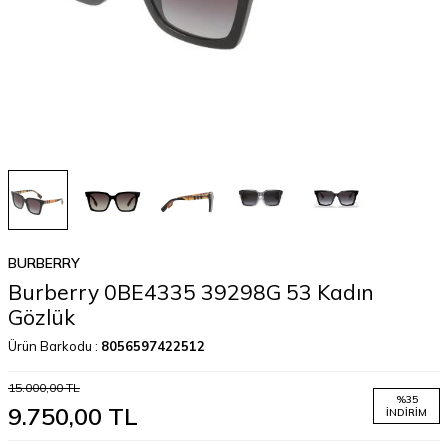
BURBERRY
Burberry 0BE4335 39298G 53 Kadın
Gözlük
Ürün Barkodu :
8056597422512
15.000,00
TL
%
35
9.750,00
TL
İNDIRIM