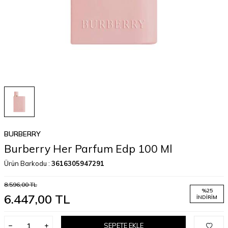
BURBERRY
Burberry Her Parfum Edp 100 Ml
Ürün Barkodu :
3616305947291
8.596,00
TL
%
25
6.447,00
TL
İNDIRIM
SEPETE EKLE