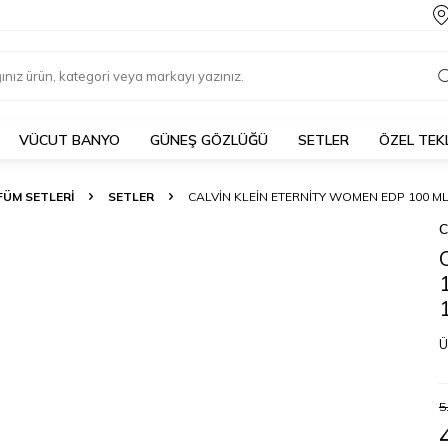
VÜCUT BANYO
GÜNEŞ GÖZLÜĞÜ
SETLER
ÖZEL TEK
FÜM SETLERI
SETLER
CALVIN KLEIN ETERNITY WOMEN EDP 100 ML 
C
Ü
5