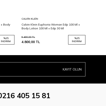
CALVIN KLEIN
GUCCI
 + Body
Calvin Klein Euphoria Woman Edp 100 Ml +
Gucci Flo
Body Lotion 100 Ml + Edp 30 Ml
100 Ml + 
6.400,00
TL
9.204,00
TL
%
25
%
25
İNDIRIM
4.800,00
TL
İNDIRIM
6.903,00
KAYIT OLUN
0216 405 15 81