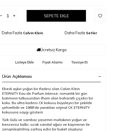
SEPETE EKLE
Daha Fazla
Daha Fazla
Calvin Klein
Setler
Ücretsiz Kargo
Listeye Ekle
Fiyat Alarmı
Tavsiye Et
Ürün Açıklaması
Ebedi aşkın yoğun bir ifadesi olan Calvin Klein
ETERNITY Eau de Parfum Intense, romantik bir gün
batımının tutkusundan ilham alan baharatlı çiçeksi bir
koku. Bu ultra kadınsı CK kokusu büyüleyici bir şekilde
şehvetlidir ve 1988'de yaratılan orijinal CK ETERNITY
kokusuna saygı gösterir.
Türk Gülü ve sambac yasemin mutlakının yoğun ve
benzersiz kalbi, sıcak sandal ağacı ve kaşmeran ile
zenginleştirilmiş sarhoş edici bir buket oluşturur.