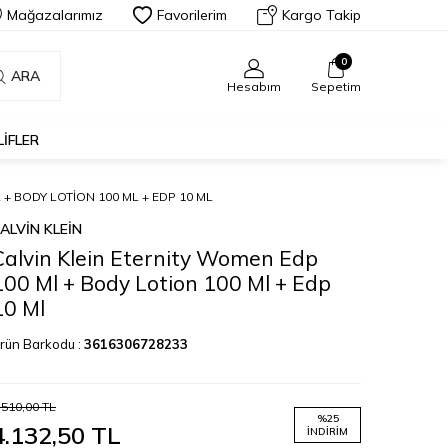
Mağazalarımız
Favorilerim
Kargo Takip
0
ARA
Hesabım
Sepetim
LIFLER
+ BODY LOTION 100 ML + EDP 10 ML
ALVIN KLEIN
Calvin Klein Eternity Women Edp
100 Ml + Body Lotion 100 Ml + Edp
10 Ml
rün Barkodu :
3616306728233
.510,00
TL
%
25
4.132,50
TL
İNDIRIM