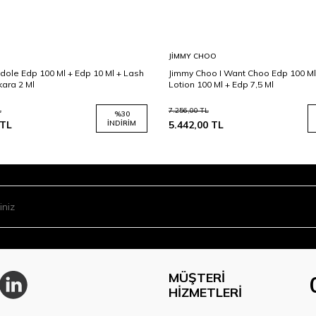
JIMMY CHOO
dole Edp 100 Ml + Edp 10 Ml + Lash
Jimmy Choo I Want Choo Edp 100 Ml
kara 2 Ml
Lotion 100 Ml + Edp 7,5 Ml
L
7.256,00
TL
%
30
TL
İNDIRIM
5.442,00
TL
MÜŞTERI
HIZMETLERI