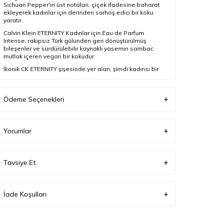
Sichuan Pepper'ın üst notaları, çiçek ifadesine baharat
ekleyerek kadınlar için derinden sarhoş edici bir koku
yaratır.
Calvin Klein ETERNITY Kadınlar için Eau de Parfum
Intense, rakipsiz Türk gülünden geri dönüştürülmüş
bileşenler ve sürdürülebilir kaynaklı yasemin sambac
mutlak içeren vegan bir kokudur.
İkonik CK ETERNITY şişesinde yer alan, şimdi kadınsı bir
çıplak pembe renk tonuna boyanmış bu yoğun ve
baharatlı koku, tutkulu aşıkların en derin bağını
çağrıştırıyor.
Ödeme Seçenekleri
Ürün Açıklaması
Yorumlar
Boyut
100 ml
Cinsiyet
Kadın
Tavsiye Et
Parfüm Türü
Edp
İade Koşulları
Ürün Tipi
Parfüm Seti