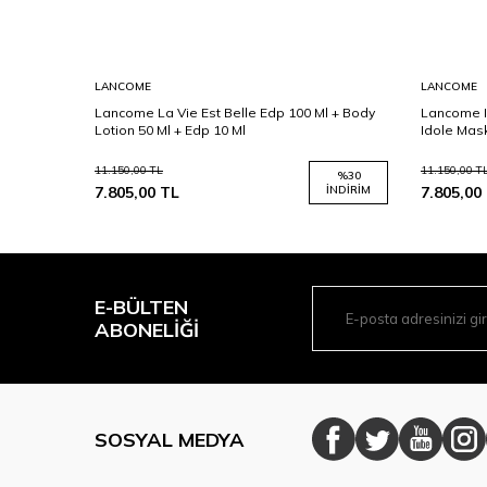
LANCOME
LANCOME
00 Ml +
Lancome La Vie Est Belle Edp 100 Ml + Body
Lancome I
Lotion 50 Ml + Edp 10 Ml
Idole Mas
11.150,00
TL
11.150,00
T
%
25
%
30
İNDIRIM
7.805,00
TL
İNDIRIM
7.805,00
E-BÜLTEN
ABONELIĞI
SOSYAL MEDYA