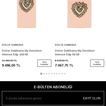
DOLCE GABBANA
DOLCE GABBANA
Dolce Gabbana My Devotion
Dolce Gabbana My Devotion
Intense Edp 100 Ml
Intense Edp 50 Ml
11.160,00
TL
8.315,00
TL
%
15
%
15
9.486,00
TL
İNDIRIM
7.067,75
TL
İNDIRIM
E-BÜLTEN ABONELIĞI
KAYIT OLUN