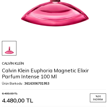
CALVIN KLEIN
Calvin Klein Euphoria Magnetic Elixir
Parfum Intense 100 Ml
Ürün Barkodu :
3616306701953
6.400,00
TL
%
30
4.480,00
TL
İNDIRIM