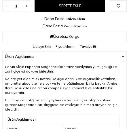
SEPETE EKLE
Daha Fazla
Calvin Klein
Daha Fazla
Kadın Parfüm
Ücretsiz Kargo
Listeye Ekle
Fiyat Alarmı
Tavsiye Et
Ürün Açıklaması
Calvin Klein Euphoria Magnetic Elixir, taze vanilyanın yumuşaklığı ile
zarif çiçeksi dokuyu birleştirir.
Kalpte yer alan misk notası, kokuya derinlik ve duyusallık katarken,
ambrette absolute ile sıcak ve tenle bütünleşen bir iz bırakır. Amber
floral koku ailesine ait bu kompozisyon, romantik ve sofistike bir
aura yaratır.
Gün boyu kalıcılığı ve zarif yayılımı ile feminen çekiciliği ön plana
çıkaran Magnetic Elixir, duygusal ve etkileyici bir imza arayanlar için
idealdir.
Ürün Açıklaması
Boyut
100 ml