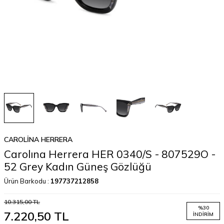
CAROLINA HERRERA
Carolına Herrera HER 0340/S - 807529O -
52 Grey Kadın Güneş Gözlüğü
Ürün Barkodu :
197737212858
10.315,00
TL
%
30
7.220,50
TL
İNDIRIM