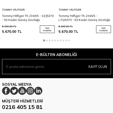
TOMMY HILFIGER
TOMMY HILFIGER
Tommy Hilfiger Th 2343/S - SZJ5370
Tommy Hilfiger Th 2343/S -
- 53 Kadın Güneş Gözlüğü
L7Q5370 - 53 Kadın Güneş Gözlüğü
8.100,00
TL
8.100,00
TL
%
30
%
30
5.670,00
TL
İNDIRIM
5.670,00
TL
İNDIRIM
E-BÜLTEN ABONELIĞI
KAYIT OLUN
SOSYAL MEDYA
MÜŞTERI HIZMETLERI
0216 405 15 81