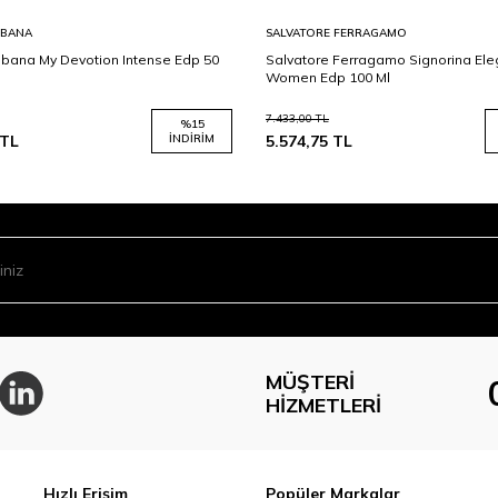
BBANA
SALVATORE FERRAGAMO
bana My Devotion Intense Edp 50
Salvatore Ferragamo Signorina El
Women Edp 100 Ml
7.433,00
TL
%
15
TL
İNDIRIM
5.574,75
TL
MÜŞTERI
HIZMETLERI
Hızlı Erişim
Popüler Markalar