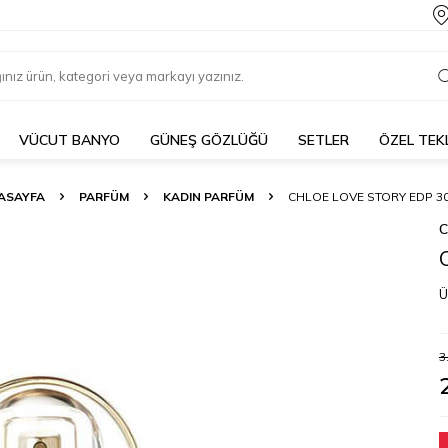
VÜCUT BANYO
GÜNEŞ GÖZLÜĞÜ
SETLER
ÖZEL TEK
ASAYFA
PARFÜM
KADIN PARFÜM
CHLOE LOVE STORY EDP 3
C
Ü
3