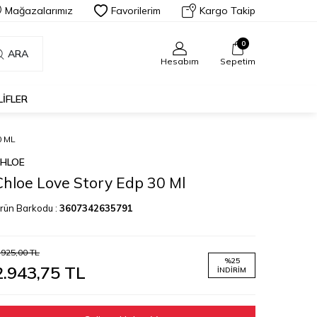
Mağazalarımız
Favorilerim
Kargo Takip
0
ARA
Hesabım
Sepetim
LIFLER
0 ML
HLOE
Chloe Love Story Edp 30 Ml
rün Barkodu :
3607342635791
.925,00
TL
%
25
2.943,75
TL
İNDIRIM