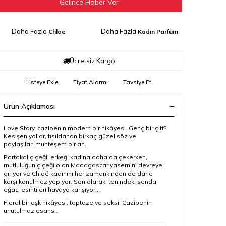
Gelince Haber Ver
Daha Fazla
Daha Fazla
Chloe
Kadın Parfüm
Ücretsiz Kargo
Listeye Ekle
Fiyat Alarmı
Tavsiye Et
Ürün Açıklaması
Love Story, cazibenin modern bir hikâyesi. Genç bir çift?
Kesişen yollar, fısıldanan birkaç güzel söz ve
paylaşılan muhteşem bir an.
Portakal çiçeği, erkeği kadına daha da çekerken,
mutluluğun çiçeği olan Madagascar yasemini devreye
giriyor ve Chloé kadınını her zamankinden de daha
karşı konulmaz yapıyor. Son olarak, tenindeki sandal
ağacı esintileri havaya karışıyor...
Floral bir aşk hikâyesi, taptaze ve seksi. Cazibenin
unutulmaz esansı.