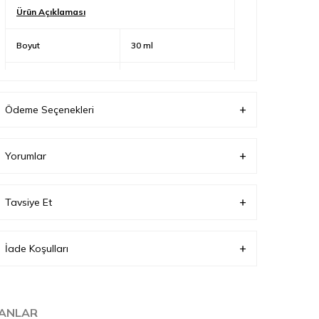
Ürün Açıklaması
Boyut
30 ml
Parfüm Türü
Edp
Ödeme Seçenekleri
Yorumlar
Tavsiye Et
İade Koşulları
LANLAR