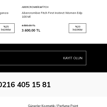
ABERCROMBIE&FITCH
GUCCI
eganza
Abercrombie Fitch First Instinct Women Edp
Gucci Flo
100 Ml
Ml
4.500,00
TL
6.884,00
TL
%
25
%
20
İNDIRIM
3.600,00
TL
İNDIRIM
5.851,40
KAYIT OLUN
0216 405 15 81
Günerler Kozmetik / Perfume Point