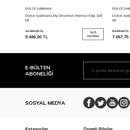
DOLCE GABBANA
DOLCE GA
90 Ml
Dolce Gabbana My Devotion Intense Edp 100
Dolce Gab
Ml
Ml
11.160,00
TL
8.315,00
TL
%
25
%
15
İNDIRIM
9.486,00
TL
İNDIRIM
7.067,75
E-BÜLTEN
ABONELIĞI
SOSYAL MEDYA
Kategoriler
Önemli Bilgiler