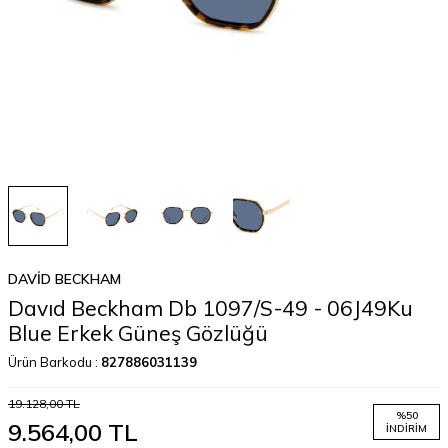
DAVID BECKHAM
Davıd Beckham Db 1097/S-49 - 06J49Ku
Blue Erkek Güneş Gözlüğü
Ürün Barkodu :
827886031139
19.128,00
TL
%
50
9.564,00
TL
İNDIRIM