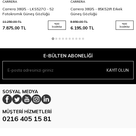
CARRERA
CARRERA
Carrera 380/S - LKS527O - 52
Carrera 380/S - 85K52IR Erkek
Fotokromik Güneş Gözlüğü
Güneş Gözlüğü
11.250,00
TL
8.850,00
TL
%
30
%
30
7.875,00
TL
İNDIRIM
6.195,00
TL
İNDIRIM
E-BÜLTEN ABONELIĞI
KAYIT OLUN
SOSYAL MEDYA
MÜŞTERI HIZMETLERI
0216 405 15 81