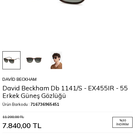
DAVID BECKHAM
David Beckham Db 1141/S - EX455IR - 55
Erkek Güneş Gözlüğü
Ürün Barkodu :
716736965451
11.200,00
TL
%
30
7.840,00
TL
İNDIRIM