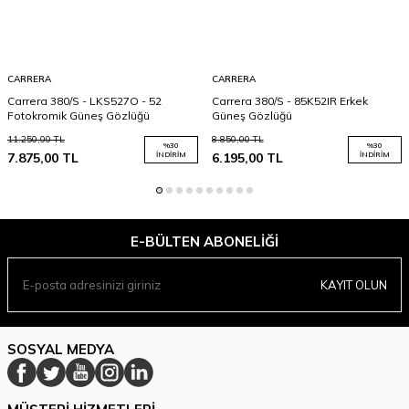
CARRERA
CARRERA
Carrera 380/S - LKS527O - 52
Carrera 380/S - 85K52IR Erkek
Fotokromik Güneş Gözlüğü
Güneş Gözlüğü
11.250,00
TL
8.850,00
TL
%
30
%
30
7.875,00
TL
İNDIRIM
6.195,00
TL
İNDIRIM
E-BÜLTEN ABONELIĞI
KAYIT OLUN
SOSYAL MEDYA