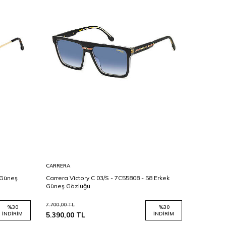
CARRERA
TOMMY HI
 Güneş
Carrera Victory C 03/S - 7C55808 - 58 Erkek
Tommy Hil
Güneş Gözlüğü
Güneş Gö
7.700,00
TL
6.700,00
TL
%
30
%
30
İNDIRIM
5.390,00
TL
İNDIRIM
3.350,00