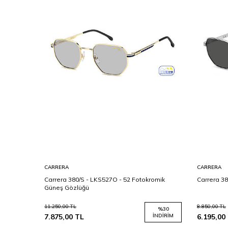
CARRERA
CARRERA
 56 Erkek
Carrera 380/S - LKS527O - 52 Fotokromik
Carrera 38
Güneş Gözlüğü
11.250,00
TL
8.850,00
TL
%
30
%
30
İNDIRIM
7.875,00
TL
İNDIRIM
6.195,00