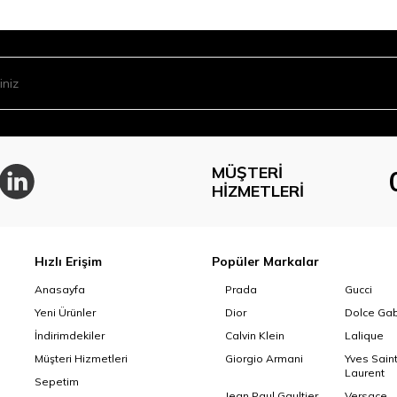
MÜŞTERI
HIZMETLERI
Hızlı Erişim
Popüler Markalar
Anasayfa
Prada
Gucci
Yeni Ürünler
Dior
Dolce Ga
İndirimdekiler
Calvin Klein
Lalique
Müşteri Hizmetleri
Giorgio Armani
Yves Sain
Laurent
Sepetim
Jean Paul Gaultier
Versace