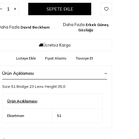
SEPETE EKLE
Daha Fazla
Erkek Güneş
aha Fazla
David Beckham
Gözlüğü
Ücretsiz Kargo
Listeye Ekle
Fiyat Alarmı
Tavsiye Et
Ürün Açıklaması
Size:51 Bridge:23 Lens Height:35,0
Ürün Açıklaması
Ekartman
51