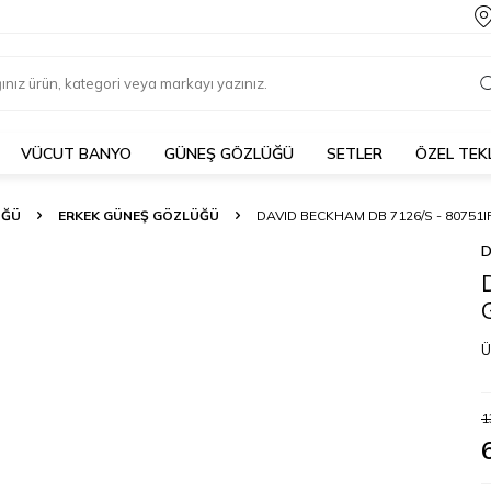
VÜCUT BANYO
GÜNEŞ GÖZLÜĞÜ
SETLER
ÖZEL TEK
ÜĞÜ
ERKEK GÜNEŞ GÖZLÜĞÜ
DAVID BECKHAM DB 7126/S - 8075
D
Ü
1