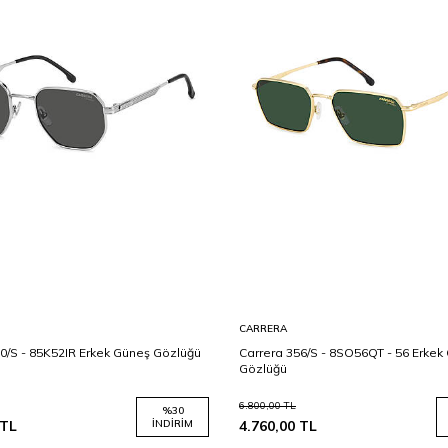
CARRERA
0/S - 85K52IR Erkek Güneş Gözlüğü
Carrera 356/S - 8SO56QT - 56 Erkek
Gözlüğü
6.800,00
TL
%
30
TL
İNDIRIM
4.760,00
TL