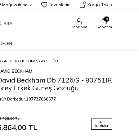
Mağazalarımız
Favorilerim
Kargo Takip
0
ARA
Hesabım
Sepetim
LIFLER
1IR GREY ERKEK GÜNEŞ GÖZLÜĞÜ
AVID BECKHAM
Davıd Beckham Db 7126/S - 80751IR
Grey Erkek Güneş Gözlüğü
rün Barkodu :
197737036577
3.728,00
TL
%
50
6.864,00
TL
İNDIRIM