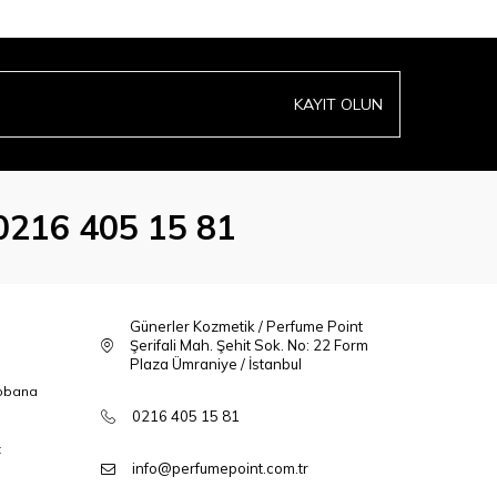
KAYIT OLUN
0216 405 15 81
Günerler Kozmetik / Perfume Point
Şerifali Mah. Şehit Sok. No: 22 Form
Plaza Ümraniye / İstanbul
bbana
0216 405 15 81
t
info@perfumepoint.com.tr