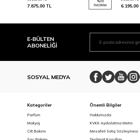
%
30
%
30
İNDIRIM
7.875,00
TL
İNDIRIM
6.195,00
E-BÜLTEN
ABONELIĞI
SOSYAL MEDYA
Kategoriler
Önemli Bilgiler
Parfüm
Hakkımızda
Makyaj
KVKK Aydınlatma Metni
Cilt Bakımı
Mesafeli Satış Sözleşmesi
Saç Bakımı
Teslimat Koşulları