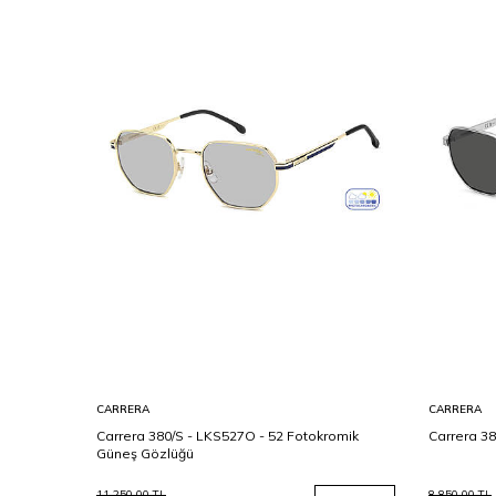
CARRERA
CARRERA
 56 Erkek
Carrera 380/S - LKS527O - 52 Fotokromik
Carrera 38
Güneş Gözlüğü
11.250,00
TL
8.850,00
TL