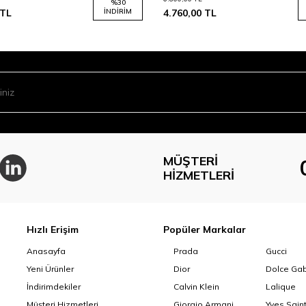
%
30
TL
İNDIRIM
4.760,00
TL
MÜŞTERI
HIZMETLERI
Hızlı Erişim
Popüler Markalar
Anasayfa
Prada
Gucci
Yeni Ürünler
Dior
Dolce Ga
İndirimdekiler
Calvin Klein
Lalique
Müşteri Hizmetleri
Giorgio Armani
Yves Sain