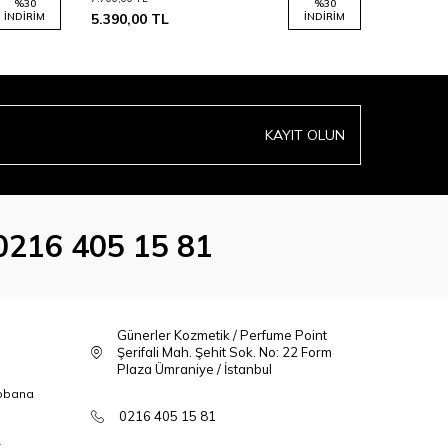
%
30
%
30
İNDIRIM
5.390,00
TL
İNDIRIM
3.350,00
KAYIT OLUN
0216 405 15 81
Günerler Kozmetik / Perfume Point
Şerifali Mah. Şehit Sok. No: 22 Form
Plaza Ümraniye / İstanbul
bbana
0216 405 15 81
t