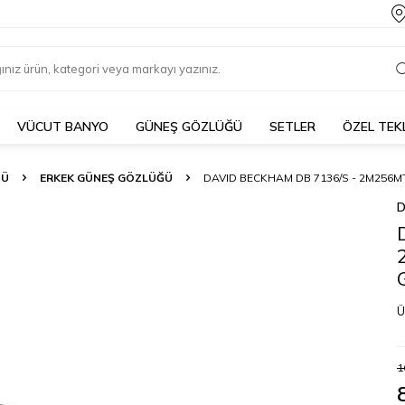
VÜCUT BANYO
GÜNEŞ GÖZLÜĞÜ
SETLER
ÖZEL TEK
ĞÜ
ERKEK GÜNEŞ GÖZLÜĞÜ
DAVID BECKHAM DB 7136/S - 2M256
D
Ü
1