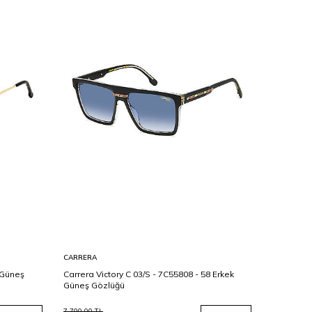
CARRERA
TOMMY HI
 Güneş
Carrera Victory C 03/S - 7C55808 - 58 Erkek
Tommy Hil
Güneş Gözlüğü
Güneş Gö
7.700,00
TL
6.700,00
TL