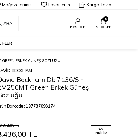
Mağazalarımız
Favorilerim
Kargo Takip
0
ARA
Hesabım
Sepetim
LIFLER
MT GREEN ERKEK GÜNEŞ GÖZLÜĞÜ
AVID BECKHAM
Davıd Beckham Db 7136/S -
2M256MT Green Erkek Güneş
Gözlüğü
rün Barkodu :
197737093174
6.872,00
TL
%
50
8.436,00
TL
İNDIRIM