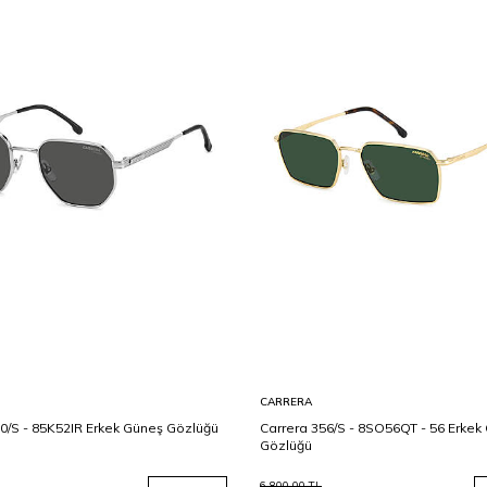
CARRERA
0/S - 85K52IR Erkek Güneş Gözlüğü
Carrera 356/S - 8SO56QT - 56 Erkek
Gözlüğü
6.800,00
TL