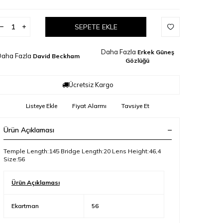
SEPETE EKLE
Daha Fazla
Erkek Güneş
aha Fazla
David Beckham
Gözlüğü
Ücretsiz Kargo
Listeye Ekle
Fiyat Alarmı
Tavsiye Et
Ürün Açıklaması
Temple Length:145 Bridge Length:20 Lens Height:46,4
Size:56
Ürün Açıklaması
Ekartman
56