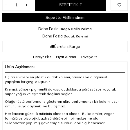
SEPETE EKLE
Sepette %35 indirim
Daha Fazla
Diego Dalla Palma
Daha Fazla
Dudak Kalemi
Ücretsiz Kargo
Listeye Ekle
Fiyat Alarmı
Tavsiye Et
Ürün Açıklaması
Uçları sivrilebilen plastik dudak kalemi, hassas ve olağanüstü
yapışkan bir çizgi oluşturur.
Kremsi, yüksek pigmentli dokusu dudaklarda pürüzsüzce kayarak
süper yoğun ve eşit renk dağılımı sağlar.
Olağanüstü performans gösteren ultra performanslı bir kalem: uzun
ömürlü, suya dayanıklı ve bulaşmaz.
Her kadının güzellik rutininin olmazsa olmazı. Bu kalemler, vegan
formülü ve biyolojik bazlı sürdürülebilir bir malzeme olan
Sulapac'tan yapılmış gövdesiyle sürdürülebilirliği benimser.