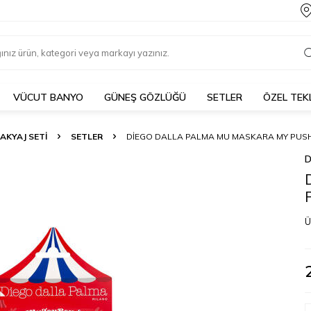
VÜCUT BANYO
GÜNEŞ GÖZLÜĞÜ
SETLER
ÖZEL TEK
AKYAJ SETI
SETLER
DIEGO DALLA PALMA MU MASKARA MY PUSH U
D
Ü