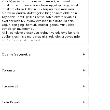
Kalıcılığını ve performansını artırmak için normal
maskaranızdan önce baz olarak uygulayın veya renkli
maskara olarak kullanın! Tek başına mavi maskara
olarak kullanarak dikkat çekici bir görünüm elde edin.
Toy bazını, hafif ışıltılı bir bitişe sahip ekstra siyah bir
eyeliner olan MyToyBoy eyeliner ile birlikte kullanın.
Yoğun, eşit çizgi, her türlü makyaj görünümünü elde
etmek için mükemmel.
Akıllı, esnek ve elastik ucu, dolgun ve etkileyici bir renk
sağlar. Kesintisiz mürekkep akışı teknolojisi sayesinde
pürüzsüz bir şekilde yayılır!
Ürün Açıklaması
Ödeme Seçenekleri
Ürün Tipi
Makyaj Seti
Yorumlar
Tavsiye Et
İade Koşulları