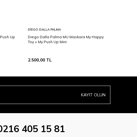
DIEGO DALLA PALMA
DIEGO DA
 Push Up
Diego Dalla Palma MU Maskara My Happy
Diego Da
Toy + My Push Up Mini
Toy + Siy
2.500,00
TL
2.950,00
KAYIT OLUN
0216 405 15 81