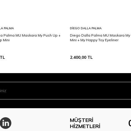
LA PALMA
DIEGO DALLA PALMA
la Palma MU Maskara My Push Up +
Diego Dalla Palma MU Maskara My
p Mini
Mini + My Happy Toy Eyeliner
TL
2.400,00
TL
MÜŞTERI
HIZMETLERI