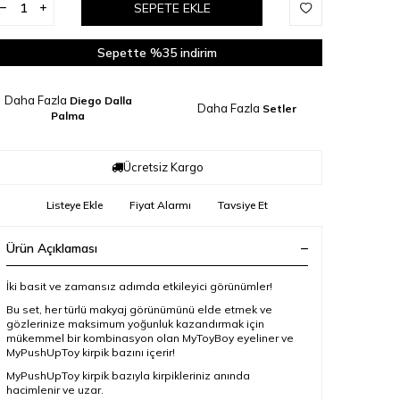
SEPETE EKLE
Sepette %35 indirim
Daha Fazla
Diego Dalla
Daha Fazla
Setler
Palma
Ücretsiz Kargo
Listeye Ekle
Fiyat Alarmı
Tavsiye Et
Ürün Açıklaması
İki basit ve zamansız adımda etkileyici görünümler!
Bu set, her türlü makyaj görünümünü elde etmek ve
gözlerinize maksimum yoğunluk kazandırmak için
mükemmel bir kombinasyon olan MyToyBoy eyeliner ve
MyPushUpToy kirpik bazını içerir!
MyPushUpToy kirpik bazıyla kirpikleriniz anında
hacimlenir ve uzar.