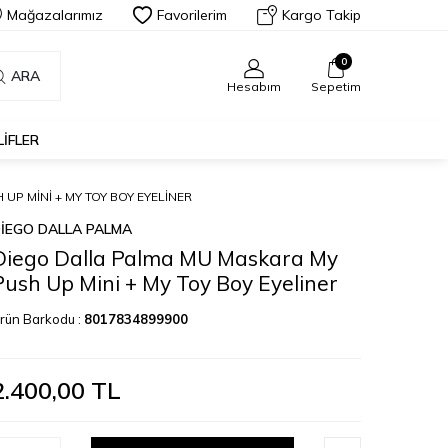
Mağazalarımız
Favorilerim
Kargo Takip
0
ARA
Hesabım
Sepetim
LIFLER
P MINI + MY TOY BOY EYELINER
IEGO DALLA PALMA
Diego Dalla Palma MU Maskara My
Push Up Mini + My Toy Boy Eyeliner
rün Barkodu :
8017834899900
2.400,00
TL