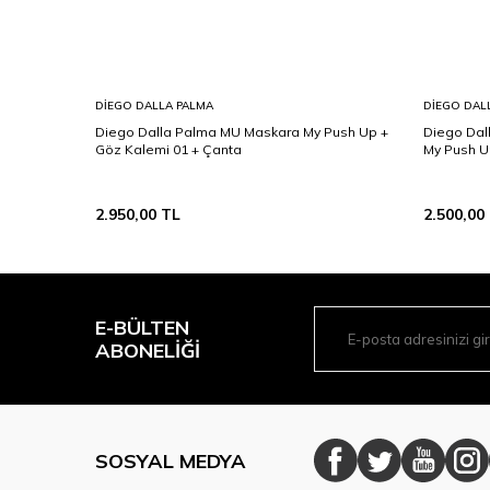
DIEGO DALLA PALMA
DIEGO DAL
t Lipstick
Diego Dalla Palma MU Maskara My Push Up +
Diego Dal
na
Göz Kalemi 01 + Çanta
My Push U
2.950,00
TL
2.500,00
E-BÜLTEN
ABONELIĞI
SOSYAL MEDYA