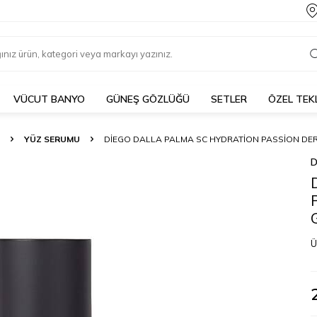
VÜCUT BANYO
GÜNEŞ GÖZLÜĞÜ
SETLER
ÖZEL TEK
YÜZ SERUMU
DIEGO DALLA PALMA SC HYDRATION PASSION DERI
D
Ü