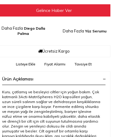
Gelince Haber Ver
Daha Fazla
Diego Dalla
Daha Fazla
Yüz Serumu
Palma
Ücretsiz Kargo
Listeye Ekle
Fiyat Alarmı
Tavsiye Et
Ürün Açıklaması
Kuru, çatlamış ve besleyici ciltler için yoğun bakım. Çok
katmanlı 3Acti-MatriSpheres H2O kapsülleri yoğun,
uzun süreli salınım sağlar ve dehidrasyon kırışıklıklarına
ve ince çizgilere karşı koyar. Fermente edilmiş shiunko
ve meyan yağı ile zenginleştirilmiş, bariyer işlevine
nüfuz etme ve onarma kabiliyeti yüksektir, daha elastik
ve dirençli bir cilt için cilt suyunun tutulmasına yardımcı
olur. Zengin ve yenileyici dokusu ile cildi anında
yumuşatır ve besler. Cilt agresif bir ortamla karşı
karşıya kaldığında (kuru iklim, ani sıcaklık değişiklikleri,