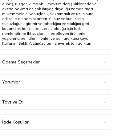
güneş, rüzgar, klima vb.), mevsim değişikliklerinde ve
ekstra bakıma en çok ihtiyaç duyduğu zamanlarda
mükemmeldir. Sonuçlar: Çok katmanlı ve uzun süreli
etkisi ile cilt nemini arttırır. Susuz ve kuru cildin
susuzluğunu giderir ve rahatlığını ve sıkılığını geri
kazandırır, her cilt benzersiz olduğu için farklı
nemlendirme ihtiyaçlarını hedefleyen ürünlerle
yaşlanma belirtilerini önler ve bunlara karşı koyar.
Kullanım Şekli: Yüzünüzü temizleyerek tonladıktan
sonra ve cilt tipinize en uygun HYDRATION PASSION
kremini kullanmadan önce, yüzün ortasından konturlara
doğru doğrusal hareketlerle uygulayın. Ardından
Ödeme Seçenekleri
çeneden başlayıp dekolteye doğru inmek için boyun
bölgesinde devam edin.
Yorumlar
Ürün Açıklaması
Boyut
30 ml
Tavsiye Et
İade Koşulları