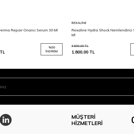
REXALINE
Derma Repair Onarıcı Serum 30 Ml
Rexaline Hydra Shock Nemlendirici
Ml
3.600,00
TL
%
50
TL
İNDIRIM
1.800,00
TL
MÜŞTERI
HIZMETLERI