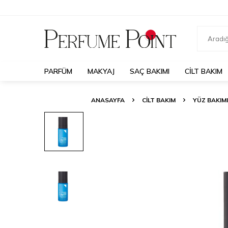
PARFÜM
MAKYAJ
SAÇ BAKIMI
CILT BAKIM
ANASAYFA
CILT BAKIM
YÜZ BAKIMI