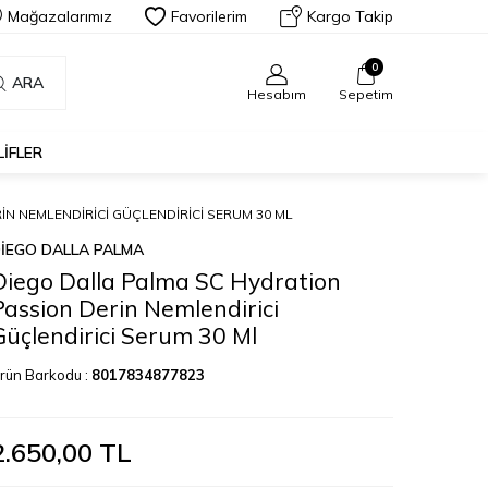
Mağazalarımız
Favorilerim
Kargo Takip
0
ARA
Hesabım
Sepetim
LIFLER
N NEMLENDIRICI GÜÇLENDIRICI SERUM 30 ML
IEGO DALLA PALMA
Diego Dalla Palma SC Hydration
Passion Derin Nemlendirici
Güçlendirici Serum 30 Ml
rün Barkodu :
8017834877823
2.650,00
TL