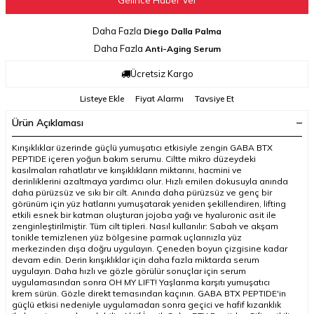
Daha Fazla
Diego Dalla Palma
Daha Fazla
Anti-Aging Serum
Ücretsiz Kargo
Listeye Ekle
Fiyat Alarmı
Tavsiye Et
Ürün Açıklaması
Kırışıklıklar üzerinde güçlü yumuşatıcı etkisiyle zengin GABA BTX
PEPTIDE içeren yoğun bakım serumu. Ciltte mikro düzeydeki
kasılmaları rahatlatır ve kırışıklıkların miktarını, hacmini ve
derinliklerini azaltmaya yardımcı olur. Hızlı emilen dokusuyla anında
daha pürüzsüz ve sıkı bir cilt. Anında daha pürüzsüz ve genç bir
görünüm için yüz hatlarını yumuşatarak yeniden şekillendiren, lifting
etkili esnek bir katman oluşturan jojoba yağı ve hyaluronic asit ile
zenginleştirilmiştir. Tüm cilt tipleri. Nasıl kullanılır: Sabah ve akşam
tonikle temizlenen yüz bölgesine parmak uçlarınızla yüz
merkezinden dışa doğru uygulayın. Çeneden boyun çizgisine kadar
devam edin. Derin kırışıklıklar için daha fazla miktarda serum
uygulayın. Daha hızlı ve gözle görülür sonuçlar için serum
uygulamasından sonra OH MY LIFT! Yaşlanma karşıtı yumuşatıcı
krem sürün. Gözle direkt temasından kaçının. GABA BTX PEPTIDE'in
güçlü etkisi nedeniyle uygulamadan sonra geçici ve hafif kızarıklık