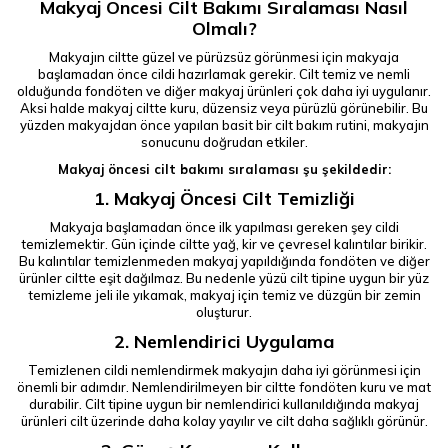
Makyaj Öncesi Cilt Bakımı Sıralaması Nasıl
Olmalı?
Makyajın ciltte güzel ve pürüzsüz görünmesi için makyaja
başlamadan önce cildi hazırlamak gerekir. Cilt temiz ve nemli
olduğunda fondöten ve diğer makyaj ürünleri çok daha iyi uygulanır.
Aksi halde makyaj ciltte kuru, düzensiz veya pürüzlü görünebilir. Bu
yüzden makyajdan önce yapılan basit bir cilt bakım rutini, makyajın
sonucunu doğrudan etkiler.
Makyaj öncesi cilt bakımı sıralaması şu şekildedir:
1. Makyaj Öncesi Cilt Temizliği
Makyaja başlamadan önce ilk yapılması gereken şey cildi
temizlemektir. Gün içinde ciltte yağ, kir ve çevresel kalıntılar birikir.
Bu kalıntılar temizlenmeden makyaj yapıldığında fondöten ve diğer
ürünler ciltte eşit dağılmaz. Bu nedenle yüzü cilt tipine uygun bir yüz
temizleme jeli ile yıkamak, makyaj için temiz ve düzgün bir zemin
oluşturur.
2. Nemlendirici Uygulama
Temizlenen cildi nemlendirmek makyajın daha iyi görünmesi için
önemli bir adımdır. Nemlendirilmeyen bir ciltte fondöten kuru ve mat
durabilir. Cilt tipine uygun bir nemlendirici kullanıldığında makyaj
ürünleri cilt üzerinde daha kolay yayılır ve cilt daha sağlıklı görünür.