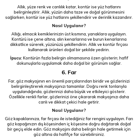
Allık, yüze renk ve canlılık katar, kontür ise yüz hatlarını
belirginleştirir. Allık, yüzün daha taze ve doğal görünmesini
sağlarken, kontür ise yüz hatlarını şekillendirir ve derinlik kazandırır.
Nasıl Uygulanır?
Allığı, elmacık kemiklerinizin üst kısmına, yanaklara uygulayın.
Kontürü ise çene altına, alın kenarlarına ve burun kenarlarına
dikkatlice sürerek, yüzünüzü şekillendirin. Allık ve kontür fırçası
kullanarak ürünleri doğal bir şekilde yedirin.
İpucu:
Kontürün fazla belirgin olmamasına özen gösterin; hafif
dokunuşlarla uygulamak daha doğal bir görünüm sağlar.
6. Far
Far, göz makyajının en önemli parçalarından biridir ve gözlerinizi
belirginleştirerek makyajınızı tamamlar. Doğru renk tonlarıyla
uygulandığında, gözlerinizi daha büyük ve etkileyici gösterir.
Özellikle renkli farlar, gözlerinizi öne çıkararak makyajınızı daha
canlı ve dikkat çekici hale getirir.
Nasıl Uygulanır?
Göz kapaklarınıza, far fırçası ile istediğiniz far rengini uygulayın. Farı
göz kapağınızın dış köşesinden iç köşesine doğru dağıtarak doğal
bir geçiş elde edin. Göz makyajını daha belirgin hale getirmek için
göz altına da hafifçe far sürebilirsiniz.