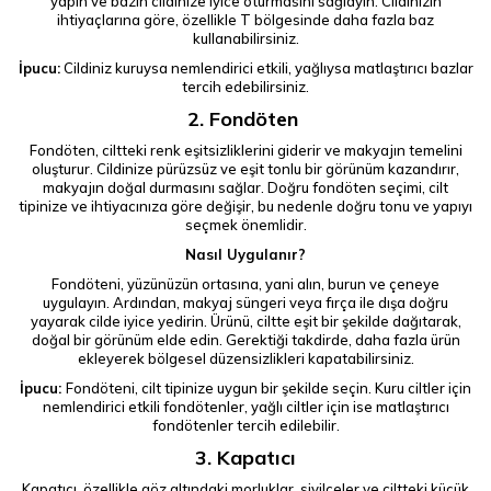
yapın ve bazın cildinize iyice oturmasını sağlayın. Cildinizin
ihtiyaçlarına göre, özellikle T bölgesinde daha fazla baz
kullanabilirsiniz.
İpucu:
Cildiniz kuruysa nemlendirici etkili, yağlıysa matlaştırıcı bazlar
tercih edebilirsiniz.
2. Fondöten
Fondöten, ciltteki renk eşitsizliklerini giderir ve makyajın temelini
oluşturur. Cildinize pürüzsüz ve eşit tonlu bir görünüm kazandırır,
makyajın doğal durmasını sağlar. Doğru fondöten seçimi, cilt
tipinize ve ihtiyacınıza göre değişir, bu nedenle doğru tonu ve yapıyı
seçmek önemlidir.
Nasıl Uygulanır?
Fondöteni, yüzünüzün ortasına, yani alın, burun ve çeneye
uygulayın. Ardından, makyaj süngeri veya fırça ile dışa doğru
yayarak cilde iyice yedirin. Ürünü, ciltte eşit bir şekilde dağıtarak,
doğal bir görünüm elde edin. Gerektiği takdirde, daha fazla ürün
ekleyerek bölgesel düzensizlikleri kapatabilirsiniz.
İpucu:
Fondöteni, cilt tipinize uygun bir şekilde seçin. Kuru ciltler için
nemlendirici etkili fondötenler, yağlı ciltler için ise matlaştırıcı
fondötenler tercih edilebilir.
3. Kapatıcı
Kapatıcı, özellikle göz altındaki morluklar, sivilceler ve ciltteki küçük