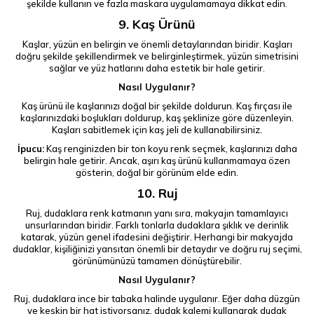
şekilde kullanın ve fazla maskara uygulamamaya dikkat edin.
9. Kaş Ürünü
Kaşlar, yüzün en belirgin ve önemli detaylarından biridir. Kaşları
doğru şekilde şekillendirmek ve belirginleştirmek, yüzün simetrisini
sağlar ve yüz hatlarını daha estetik bir hale getirir.
Nasıl Uygulanır?
Kaş ürünü ile kaşlarınızı doğal bir şekilde doldurun. Kaş fırçası ile
kaşlarınızdaki boşlukları doldurup, kaş şeklinize göre düzenleyin.
Kaşları sabitlemek için kaş jeli de kullanabilirsiniz.
İpucu:
Kaş renginizden bir ton koyu renk seçmek, kaşlarınızı daha
belirgin hale getirir. Ancak, aşırı kaş ürünü kullanmamaya özen
gösterin, doğal bir görünüm elde edin.
10. Ruj
Ruj, dudaklara renk katmanın yanı sıra, makyajın tamamlayıcı
unsurlarından biridir. Farklı tonlarla dudaklara şıklık ve derinlik
katarak, yüzün genel ifadesini değiştirir. Herhangi bir makyajda
dudaklar, kişiliğinizi yansıtan önemli bir detaydır ve doğru ruj seçimi,
görünümünüzü tamamen dönüştürebilir.
Nasıl Uygulanır?
Ruj, dudaklara ince bir tabaka halinde uygulanır. Eğer daha düzgün
ve keskin bir hat istiyorsanız, dudak kalemi kullanarak dudak