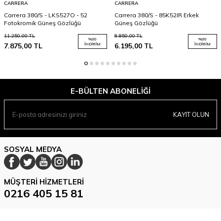
CARRERA
CARRERA
Carrera 380/S - LKS527O - 52
Carrera 380/S - 85K52IR Erkek
Fotokromik Güneş Gözlüğü
Güneş Gözlüğü
11.250,00
TL
8.850,00
TL
%
30
%
30
7.875,00
TL
İNDIRIM
6.195,00
TL
İNDIRIM
E-BÜLTEN ABONELIĞI
KAYIT OLUN
SOSYAL MEDYA
MÜŞTERI HIZMETLERI
0216 405 15 81