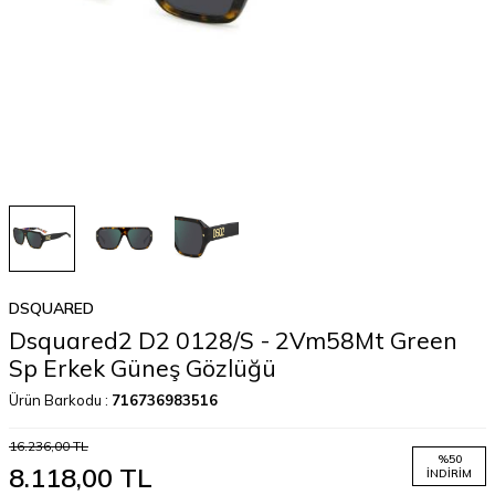
DSQUARED
Dsquared2 D2 0128/S - 2Vm58Mt Green
Sp Erkek Güneş Gözlüğü
Ürün Barkodu :
716736983516
16.236,00
TL
%
50
8.118,00
TL
İNDIRIM