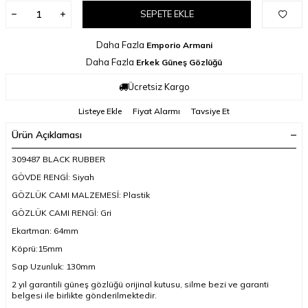
SEPETE EKLE
Daha Fazla
Emporio Armani
Daha Fazla
Erkek Güneş Gözlüğü
Ücretsiz Kargo
Listeye Ekle
Fiyat Alarmı
Tavsiye Et
Ürün Açıklaması
309487 BLACK RUBBER
GÖVDE RENGİ: Siyah
GÖZLÜK CAMI MALZEMESİ: Plastik
GÖZLÜK CAMI RENGİ: Gri
Ekartman: 64mm
Köprü:15mm
Sap Uzunluk: 130mm
2 yıl garantili güneş gözlüğü orijinal kutusu, silme bezi ve garanti
belgesi ile birlikte gönderilmektedir.