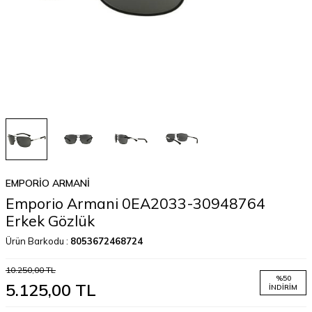
EMPORIO ARMANI
Emporio Armani 0EA2033-30948764
Erkek Gözlük
Ürün Barkodu :
8053672468724
10.250,00
TL
%
50
5.125,00
TL
İNDIRIM