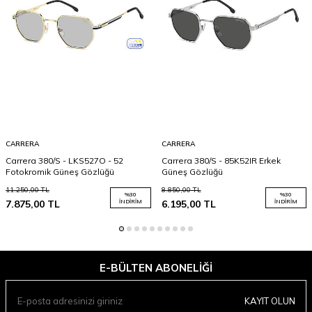
CARRERA
CARRERA
Carrera 380/S - LKS527O - 52
Carrera 380/S - 85K52IR Erkek
Fotokromik Güneş Gözlüğü
Güneş Gözlüğü
11.250,00
TL
8.850,00
TL
%
30
%
30
7.875,00
TL
İNDIRIM
6.195,00
TL
İNDIRIM
E-BÜLTEN ABONELIĞI
KAYIT OLUN