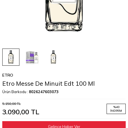
ETRO
Etro Messe De Minuit Edt 100 Ml
Ürün Barkodu :
8026247603073
5.150,00
TL
%
40
3.090,00
TL
İNDIRIM
Gelince Haber Ver