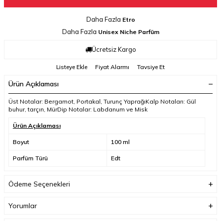
Daha Fazla
Etro
Daha Fazla
Unisex Niche Parfüm
Ücretsiz Kargo
Listeye Ekle
Fiyat Alarmı
Tavsiye Et
Ürün Açıklaması
Üst Notalar: Bergamot, Portakal, Turunç YaprağıKalp Notaları: Gül
buhur, tarçın, MürDip Notalar: Labdanum ve Misk
Ürün Açıklaması
Boyut
100 ml
Parfüm Türü
Edt
Ödeme Seçenekleri
Yorumlar