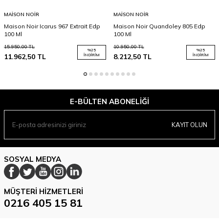
MAISON NOIR
MAISON NOIR
Maison Noir Icarus 967 Extrait Edp
Maison Noir Quandoley 805 Edp
100 Ml
100 Ml
15.950,00
TL
10.950,00
TL
%
25
%
25
11.962,50
TL
İNDIRIM
8.212,50
TL
İNDIRIM
E-BÜLTEN ABONELIĞI
KAYIT OLUN
SOSYAL MEDYA
MÜŞTERI HIZMETLERI
0216 405 15 81