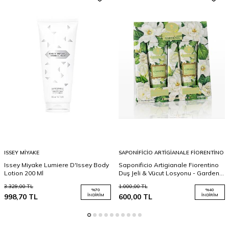
ISSEY MIYAKE
SAPONIFICIO ARTIGIANALE FIORENTINO
Issey Miyake Lumiere D'Issey Body
Saponificio Artigianale Fiorentino
Lotion 200 Ml
Duş Jeli & Vücut Losyonu - Gardenia
2 x 250 Ml
3.329,00
TL
1.000,00
TL
%
70
%
40
998,70
TL
İNDIRIM
600,00
TL
İNDIRIM