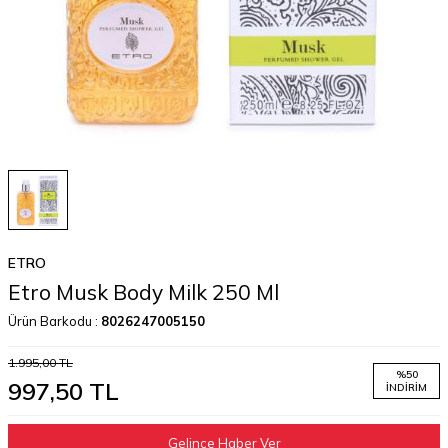
ETRO
Etro Musk Body Milk 250 Ml
Ürün Barkodu :
8026247005150
1.995,00
TL
%
50
997,50
TL
İNDIRIM
Gelince Haber Ver