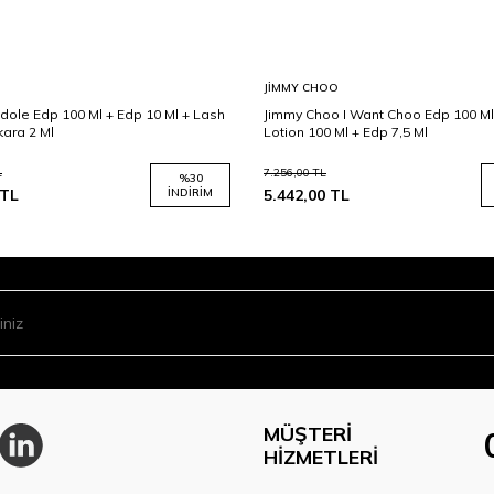
JIMMY CHOO
dole Edp 100 Ml + Edp 10 Ml + Lash
Jimmy Choo I Want Choo Edp 100 Ml
kara 2 Ml
Lotion 100 Ml + Edp 7,5 Ml
L
7.256,00
TL
%
30
TL
İNDIRIM
5.442,00
TL
MÜŞTERI
HIZMETLERI