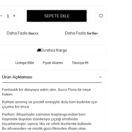
SEPETE EKLE
Daha Fazla
Daha Fazla
Gucci
Setler
Ücretsiz Kargo
Listeye Ekle
Fiyat Alarmı
Tavsiye Et
Ürün Açıklaması
Fantastik bir dünyaya adım atın. Gucci Flora ile neşe
hakim.
Ruhtan arınmış ve pozitif enerjiyle dolu tüm kadınlar için
çiçeksi bir imza.
Parfüm, ihtişamıyla zamanın başlangıcından beri
hayranlık duyulan Gardenya çiçeği etrafında
tasarlanmıştır, ayrıca; liks ve sihirli iksirlerde kullanılır.
Bu efsaneden ve mistik gücü fikrinden ilham alan