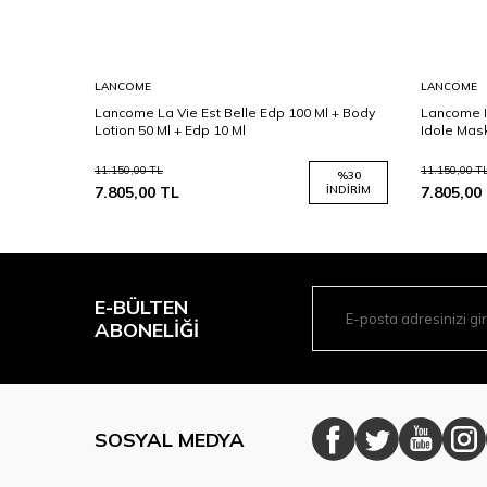
LANCOME
LANCOME
Ml +
Lancome La Vie Est Belle Edp 100 Ml + Body
Lancome I
Lotion 50 Ml + Edp 10 Ml
Idole Mas
11.150,00
TL
11.150,00
T
%
25
%
30
İNDIRIM
7.805,00
TL
İNDIRIM
7.805,00
E-BÜLTEN
ABONELIĞI
SOSYAL MEDYA