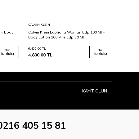
CALVIN KLEIN
GUCCI
 + Body
Calvin Klein Euphoria Woman Edp 100 Ml +
Gucci Flo
Body Lotion 100 Ml + Edp 30 Ml
100 Ml + 
6.400,00
TL
9.204,00
TL
%
25
%
25
İNDIRIM
4.800,00
TL
İNDIRIM
6.903,00
KAYIT OLUN
0216 405 15 81