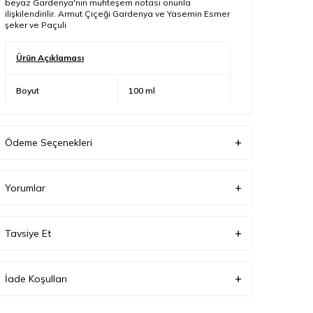
beyaz Gardenya'nın muhteşem notası onunla
ilişkilendirilir. Armut Çiçeği Gardenya ve Yasemin Esmer
şeker ve Paçuli
Ürün Açıklaması
Boyut
100 ml
Cinsiyet
Kadın
Ödeme Seçenekleri
Parfüm Türü
Edp
Yorumlar
Ürün Tipi
Parfüm Seti
Tavsiye Et
İade Koşulları