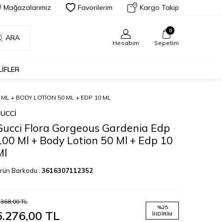
Mağazalarımız
Favorilerim
Kargo Takip
0
ARA
Hesabım
Sepetim
LIFLER
L + BODY LOTION 50 ML + EDP 10 ML
UCCI
Gucci Flora Gorgeous Gardenia Edp
100 Ml + Body Lotion 50 Ml + Edp 10
Ml
rün Barkodu :
3616307112352
.368,00
TL
%
25
6.276,00
TL
İNDIRIM