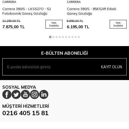
CARRERA
CARRERA
Carrera 380/S - LKS527O - 52
Carrera 380/S - 85K52IR Erkek
Fotokromik Güneş Gözlüğü
Güneş Gözlüğü
11.250,00
TL
8.850,00
TL
%
30
%
30
7.875,00
TL
İNDIRIM
6.195,00
TL
İNDIRIM
E-BÜLTEN ABONELIĞI
KAYIT OLUN
SOSYAL MEDYA
MÜŞTERI HIZMETLERI
0216 405 15 81