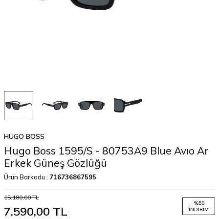
HUGO BOSS
Hugo Boss 1595/S - 80753A9 Blue Avıo Ar
Erkek Güneş Gözlüğü
Ürün Barkodu :
716736867595
15.180,00
TL
%
50
7.590,00
TL
İNDIRIM