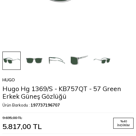
HUGO
Hugo Hg 1369/S - KB757QT - 57 Green
Erkek Güneş Gözlüğü
Ürün Barkodu :
197737196707
9.695,00
TL
%
40
5.817,00
TL
İNDIRIM