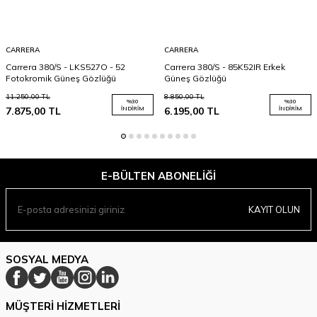
CARRERA
CARRERA
Carrera 380/S - LKS527O - 52
Carrera 380/S - 85K52IR Erkek
Fotokromik Güneş Gözlüğü
Güneş Gözlüğü
11.250,00
TL
8.850,00
TL
%
30
%
30
7.875,00
TL
İNDIRIM
6.195,00
TL
İNDIRIM
E-BÜLTEN ABONELIĞI
KAYIT OLUN
SOSYAL MEDYA
MÜŞTERI HIZMETLERI