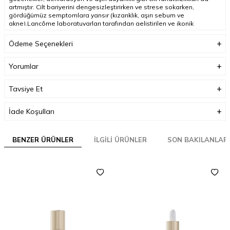
artmıştır. Cilt bariyerini dengesizleştirirken ve strese sokarken,
gördüğümüz semptomlara yansır (kızarıklık, aşırı sebum ve
akne).Lancôme laboratuvarları tarafından geliştirilen ve ikonik
Advanced Genifique serumunda uygulanan mikrobiyom bilimi, şimdi
yenilenmiş formülüyle Advanced Genifique Sensitive gece serumu
Ödeme Seçenekleri
ile sizlerle.İlk kullanımdan itibaren hassasiyeti yatışan cildiniz, gün
gittikçe daha da güçlenir ve yaşlanma belirtilerinin görünümü azalır.
Yorumlar
Tavsiye Et
İade Koşulları
BENZER ÜRÜNLER
İLGILI ÜRÜNLER
SON BAKILANLAR