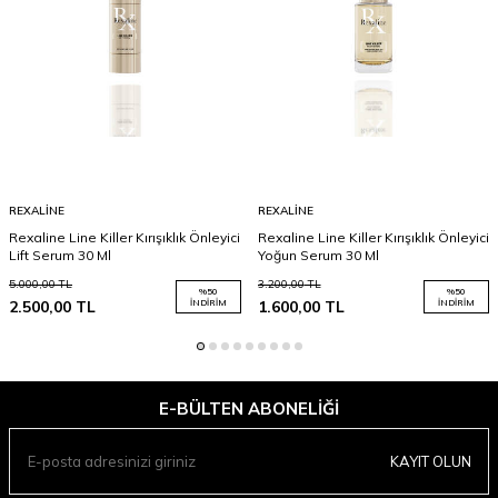
REXALINE
REXALINE
Rexaline Line Killer Kırışıklık Önleyici
Rexaline Line Killer Kırışıklık Önleyici
Lift Serum 30 Ml
Yoğun Serum 30 Ml
5.000,00
TL
3.200,00
TL
%
50
%
50
2.500,00
TL
İNDIRIM
1.600,00
TL
İNDIRIM
E-BÜLTEN ABONELIĞI
KAYIT OLUN