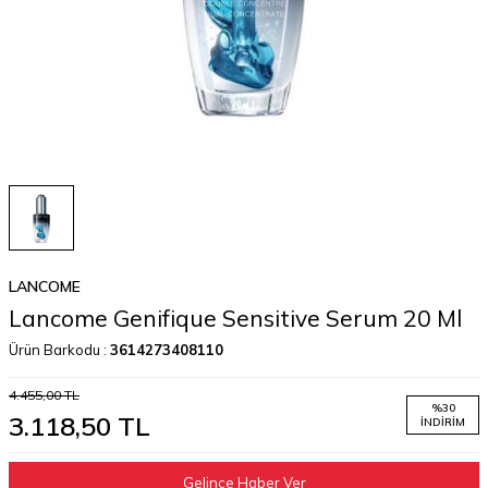
LANCOME
Lancome Genifique Sensitive Serum 20 Ml
Ürün Barkodu :
3614273408110
4.455,00
TL
%
30
3.118,50
TL
İNDIRIM
Gelince Haber Ver