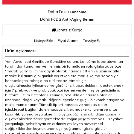
Daha Fazla
Lancome
Daha Fazla
Anti-Aging Serum
Ücretsiz Kargo
Listeye Ekle
Fiyat Alarmı
Tavsiye Et
Ürün Açıklaması
Yeni Advanced Genifique Sensitive serum, Lancôme laboratuvarları
tarafından tamamen yenilenmiş bir formülden yola çıkılarak ve özel
"mikrobiyom” bilimine dayalı olarak, hassas ciltleri ve uzun saatler
maske kullanımı gibi günlük dış etkenlere maruz kalma sebebiyle
hassaslaşan, tahriş olan cildi tedavi etmek için
oluşturulmuştur.İyileşmeyi ve görünür cilt bozukluklarını desteklemek
için 7 prebiyotik ve probiyotik özü içeren yenilenmiş ve geliştirilmiş
bir formül, tüm cilt tipleri üzerinde, özellikle en hassas olanlar
üzerinde, doğal kaynaklı diğer bileşenlerle güçlü bir kombinasyon ve
maksimum onarım. Tüm cilt tipleri, hassas ve hassas ciltler
için.Mevcut bağlamda en hassas ciltler, maske kullanımı ve ciltte
kızarıklık, yanma veya aknenin oluşturduğu izler gibi diğer gündelik
dış etkenlerden zarar görmektedir. Yoğun yaşam temposu, seyahat
yorgunluğu, şehir hayatı ve cildimizi etkileyen mevsimsel
değişikliklerden kaynaklanan aşırı yağlanma, gözle görülür
gözenekler, dehidrasyon ve aşırı duyarlılık gibi cilt rahatsızlıkları da