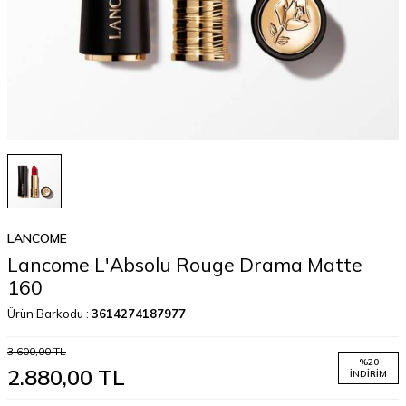
LANCOME
Lancome L'Absolu Rouge Drama Matte
160
Ürün Barkodu :
3614274187977
3.600,00
TL
%
20
2.880,00
TL
İNDIRIM