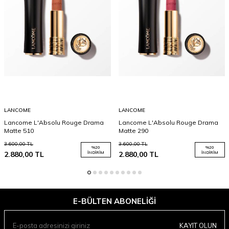
LANCOME
LANCOME
Lancome L'Absolu Rouge Drama
Lancome L'Absolu Rouge Drama
Matte 510
Matte 290
3.600,00
TL
3.600,00
TL
%
20
%
20
2.880,00
TL
İNDIRIM
2.880,00
TL
İNDIRIM
E-BÜLTEN ABONELIĞI
KAYIT OLUN