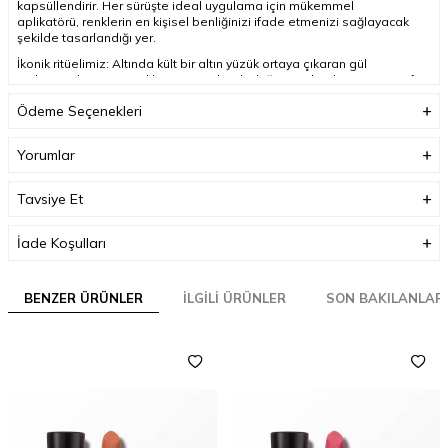
kapsüllendirir. Her sürüşte ideal uygulama için mükemmel
aplikatörü, renklerin en kişisel benliğinizi ifade etmenizi sağlayacak
şekilde tasarlandığı yer.
İkonik ritüelimiz: Altında kült bir altın yüzük ortaya çıkaran gül
mührünün benzersiz tıklaması, renk yolculuğunuzu başlatır. Yeni zarif
eğrisini ve kabartmalı logosunu hissedin.
Ödeme Seçenekleri
Yorumlar
Tavsiye Et
İade Koşulları
BENZER ÜRÜNLER
İLGILI ÜRÜNLER
SON BAKILANLAR