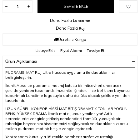
SEPETE EKLE
Daha Fazla
Lancome
Daha Fazla
Ruj
Ücretsiz Kargo
Listeye Ekle
Fiyat Alarmı
Tavsiye Et
Ürün Açıklaması
PUDRAMSI MAT RUJ Ultra hassas uygulama ile dudaklarınızı
belirginleştirin.
İkonik Absolue pudramsı mat ruj kutusu bir mücevheri andıracak
şekilde yeniden tasarlandı. İmza niteliğindeki ince bel kısmı boyunca
kabartmalı Lancôme logosuyla daha da lüks olacak şekilde yeniden
tasarlandı.
UZUN SÜRELİ KONFOR HİSSİ MAT BİTİŞ DRAMATİK TONLAR YOĞUN
RENK, YÜKSEK DRAMA İkonik mat rujumuz yenileniyor! Artık
seramidlerle zenginleştirilmiş nemlendirici formülü, yumuşak bir
rahatlığın heyecanını hissetmenizi sağlayacak ve dudaklarınızı arzu
edilen pudramsı mat bir bitişle zenginleştirecek.
Yeni tasarım kutusuyla 35 renkle beraber zarafet ve ustalığı