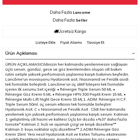
Daha Fazla
Lancome
Daha Fazla
Setler
Ücretsiz Kargo
Listeye Ekle
Fiyat Alarmı
Tavsiye Et
Ürün Açıklaması
ÜRÜN AÇIKLAMASICildinizin her katmanda yenilenmesini sağlayan
üçlü serum, gündüz, gece ve göz kremlerinden oluşan cilt bakım
rutini setiyle yüksek performanslı yaşlanma karşıtı bakımını keşfedin.
Lancôme'un inovasyonu Hyalüronik asit, Niasinamid ve Ferülik asidi
tek formülde birleştirdi. Lancôme'un üç aktif bileşeni tek formülde
içeren ilk serumu.Set içeriği: • Rénergie Triple Serum 50 ML •
Rénergie Göz Kremi 5 ML • Rénergie HPN 300 Peptit Krem 15 ML •
Rénergie Multi-Lift Night Gece Kremi 15 ML1. ADIM: Rénergie H.C.F.
Triple Serum 50ml, üç serum etkisini tek formülde birleştirir:
Hyalüronik Asit, C + Niasinamid ve Ferulik Asit . Cildi her katmanda
yenilemek için yüksek performanslı yaşlanma karşıtı serum: Katman
1: geliştirilmiş cilt hacmi ve kalitesi Üçlü bir dozda +%37 daha fazla
tonisite* Katman 2: hızlı ve aşamalı çizgi ve kırışık düzeltme**
Katman 3: koyu noktalar üçlü düzeltme** 2.ADIM Rénergie Göz
Kremi 15ml: Yeni nesil Hyalüronik Asit ve Keten Tohumu ekstresinin
içerdiği Peptitlerin birleşimi. Anında tazelenmiş bir göz çevresi,