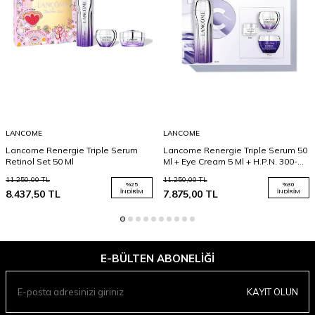
LANCOME
LANCOME
Lancome Renergie Triple Serum
Lancome Renergie Triple Serum 50
Retinol Set 50 Ml
Ml + Eye Cream 5 Ml + H.P.N. 300-
Peptit 15 Ml + Multi-Lift Night 15 Ml
11.250,00
TL
11.250,00
TL
%
25
%
30
8.437,50
TL
İNDIRIM
7.875,00
TL
İNDIRIM
E-BÜLTEN ABONELIĞI
KAYIT OLUN