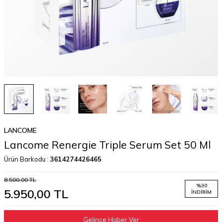
LANCOME
Lancome Renergie Triple Serum Set 50 Ml
Ürün Barkodu :
3614274426465
8.500,00
TL
%
30
5.950,00
TL
İNDIRIM
Gelince Haber Ver