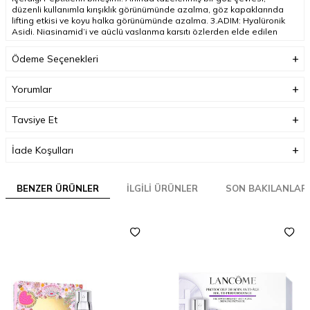
düzenli kullanımla kırışıklık görünümünde azalma, göz kapaklarında
lifting etkisi ve koyu halka görünümünde azalma. 3.ADIM: Hyalüronik
Asidi, Niasinamid’i ve güçlü yaşlanma karşıtı özlerden elde edilen
300'den fazla peptit türüne sahip Rénergie HPN 300 Peptit Krem
15ml. Kırışıklık görünümünü azaltır ve daha eşit bir cilt tonu sağlar.
Ödeme Seçenekleri
Yüz ve boyun için kullanımı uygundur. 4.ADIM: Rénergie Multi-Lift
Gece Kremi 15ml, cildi pürüzsüzleştiren besleyici krem. Cilt nemle
dolgunlaşır, daha sıkılaşmış hissedilir
Yorumlar
Tavsiye Et
İade Koşulları
BENZER ÜRÜNLER
İLGILI ÜRÜNLER
SON BAKILANLAR