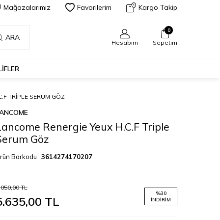
Mağazalarımız
Favorilerim
Kargo Takip
0
ARA
Hesabım
Sepetim
LIFLER
.F TRIPLE SERUM GÖZ
LANCOME
Lancome Renergie Yeux H.C.F Triple
Serum Göz
rün Barkodu :
3614274170207
.050,00
TL
%
30
5.635,00
TL
İNDIRIM