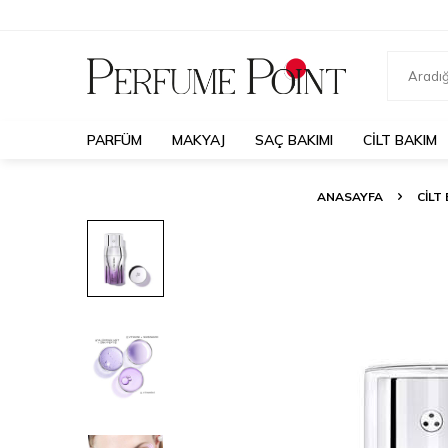
PARFÜM
MAKYAJ
SAÇ BAKIMI
CILT BAKIM
ANASAYFA
CILT