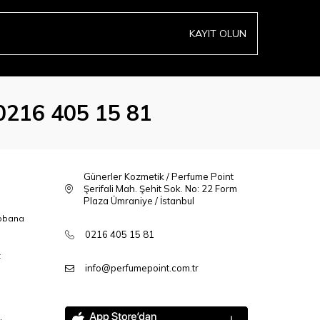
KAYIT OLUN
0216 405 15 81
Günerler Kozmetik / Perfume Point
Şerifali Mah. Şehit Sok. No: 22 Form
Plaza Ümraniye / İstanbul
bbana
0216 405 15 81
t
info@perfumepoint.com.tr