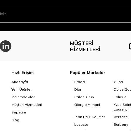
MÜŞTERI
HIZMETLERI
Hızlı Erişim
Popüler Markalar
Anasayfa
Prada
Gucci
Yeni Ürünler
Dior
Dolce Ga
İndirimdekiler
Calvin Klein
Lalique
Müşteri Hizmetleri
Giorgio Armani
Yves Sain
Laurent
Sepetim
Jean Paul Gaultier
Versace
Blog
Lacoste
Burberry