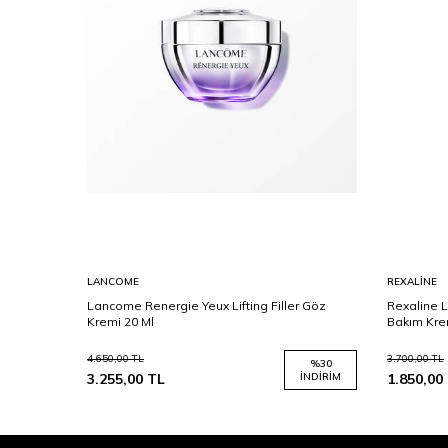
LANCOME
REXALINE
tant
Lancome Renergie Yeux Lifting Filler Göz
Rexaline Li
Kremi 20 Ml
Bakım Kre
4.650,00
TL
3.700,00
TL
%
30
3.255,00
TL
İNDIRIM
1.850,00