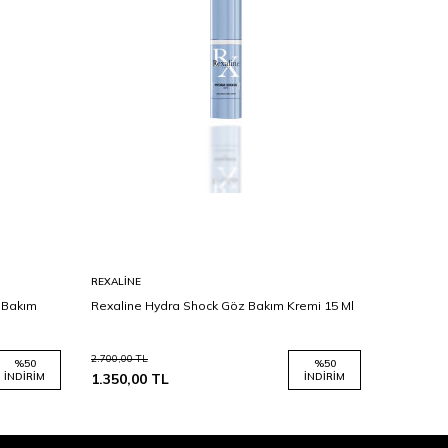
REXALINE
DIEGO DA
 Bakım
Rexaline Hydra Shock Göz Bakım Kremi 15 Ml
Diego Da
Nemlendir
2.700,00
TL
%
50
%
50
İNDIRIM
1.350,00
TL
İNDIRIM
2.150,00