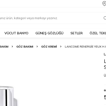
VÜCUT BANYO
GÜNEŞ GÖZLÜĞÜ
SETLER
ÖZEL TEK
 BAKIM
GÖZ BAKIMI
GÖZ KREMI
LANCOME RENERGIE YEUX H.C
Ü
8