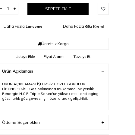
SEPETE EKLE
Daha Fazla
Daha Fazla
Lancome
Göz Kremi
Ücretsiz Kargo
Listeye Ekle
Fiyat Alarmı
Tavsiye Et
Ürün Açıklaması
ÜRÜN AÇIKLAMASI İŞLEMSİZ GÖZLE GÖRÜLÜR
LİFTİNG ETKİSİ. Göz bakımında mükemmel bir yenilik.
Rénergie H.C.F. Triple Serum'un yüksek etkili anti-aging
gücü, artık göz çevresi için özel olarak geliştirildi.
Ödeme Seçenekleri