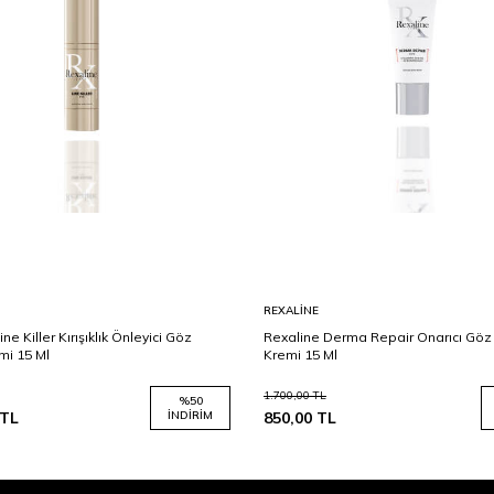
REXALINE
ne Killer Kırışıklık Önleyici Göz
Rexaline Derma Repair Onarıcı Göz
mi 15 Ml
Kremi 15 Ml
1.700,00
TL
%
50
TL
İNDIRIM
850,00
TL