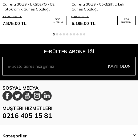
Carrera 380/S - LKS527O - 52
Carrera 380/S - 85K52IR Erkek
Fotokromik Güneş Gözlüğü
Güneş Gözlüğü
11.250,00
TL
8.850,00
TL
%
30
%
30
7.875,00
TL
İNDIRIM
6.195,00
TL
İNDIRIM
E-BÜLTEN ABONELIĞI
KAYIT OLUN
SOSYAL MEDYA
MÜŞTERI HIZMETLERI
0216 405 15 81
Kategoriler