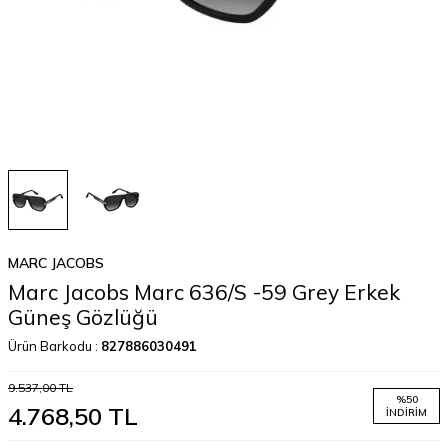
MARC JACOBS
Marc Jacobs Marc 636/S -59 Grey Erkek
Güneş Gözlüğü
Ürün Barkodu :
827886030491
9.537,00
TL
%
50
4.768,50
TL
İNDIRIM