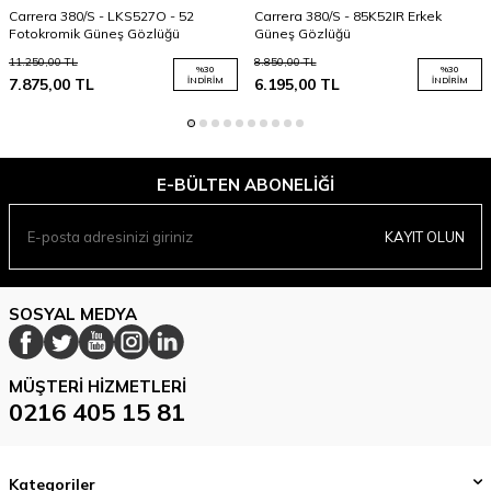
Carrera 380/S - LKS527O - 52
Carrera 380/S - 85K52IR Erkek
Fotokromik Güneş Gözlüğü
Güneş Gözlüğü
11.250,00
TL
8.850,00
TL
%
30
%
30
7.875,00
TL
İNDIRIM
6.195,00
TL
İNDIRIM
E-BÜLTEN ABONELIĞI
KAYIT OLUN
SOSYAL MEDYA
MÜŞTERI HIZMETLERI
0216 405 15 81
Kategoriler