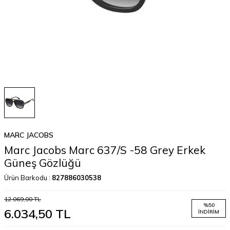
MARC JACOBS
Marc Jacobs Marc 637/S -58 Grey Erkek
Güneş Gözlüğü
Ürün Barkodu :
827886030538
12.069,00
TL
%
50
6.034,50
TL
İNDIRIM