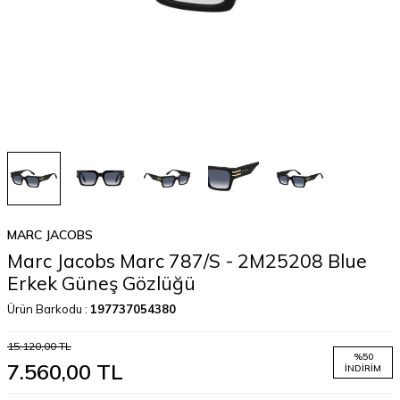
MARC JACOBS
Marc Jacobs Marc 787/S - 2M25208 Blue
Erkek Güneş Gözlüğü
Ürün Barkodu :
197737054380
15.120,00
TL
%
50
7.560,00
TL
İNDIRIM