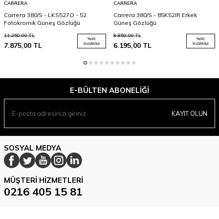
CARRERA
CARRERA
Carrera 380/S - LKS527O - 52
Carrera 380/S - 85K52IR Erkek
Fotokromik Güneş Gözlüğü
Güneş Gözlüğü
11.250,00
TL
8.850,00
TL
%
30
%
30
7.875,00
TL
İNDIRIM
6.195,00
TL
İNDIRIM
E-BÜLTEN ABONELIĞI
KAYIT OLUN
SOSYAL MEDYA
MÜŞTERI HIZMETLERI
0216 405 15 81