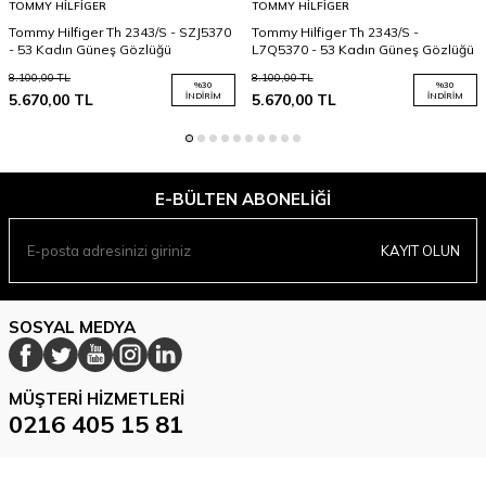
TOMMY HILFIGER
TOMMY HILFIGER
Tommy Hilfiger Th 2343/S - SZJ5370
Tommy Hilfiger Th 2343/S -
- 53 Kadın Güneş Gözlüğü
L7Q5370 - 53 Kadın Güneş Gözlüğü
8.100,00
TL
8.100,00
TL
%
30
%
30
5.670,00
TL
İNDIRIM
5.670,00
TL
İNDIRIM
E-BÜLTEN ABONELIĞI
KAYIT OLUN
SOSYAL MEDYA
MÜŞTERI HIZMETLERI
0216 405 15 81