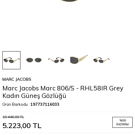
MARC JACOBS
Marc Jacobs Marc 806/S - RHL58IR Grey
Kadın Güneş Gözlüğü
Ürün Barkodu :
197737116033
10.446,00
TL
%
50
5.223,00
TL
İNDIRIM