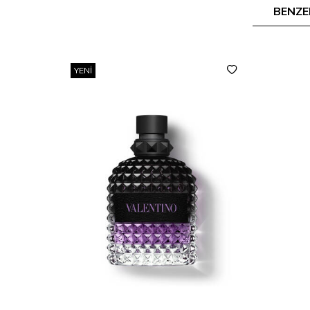
BENZE
YENI