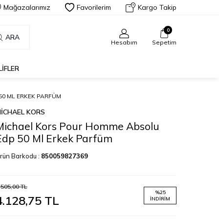
Mağazalarımız
Favorilerim
Kargo Takip
0
ARA
Hesabım
Sepetim
LIFLER
50 ML ERKEK PARFÜM
ICHAEL KORS
Michael Kors Pour Homme Absolu
Edp 50 Ml Erkek Parfüm
rün Barkodu :
850059827369
.505,00
TL
%
25
4.128,75
TL
İNDIRIM