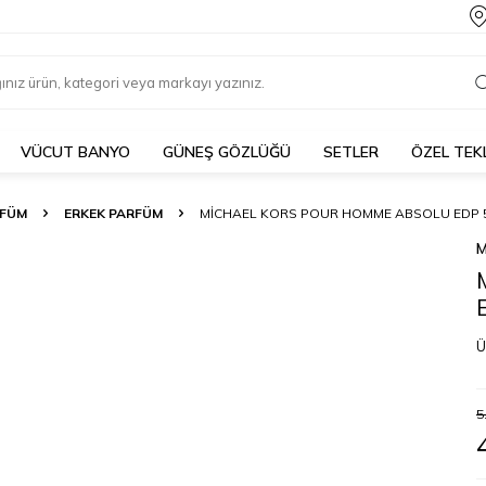
VÜCUT BANYO
GÜNEŞ GÖZLÜĞÜ
SETLER
ÖZEL TEK
FÜM
ERKEK PARFÜM
MICHAEL KORS POUR HOMME ABSOLU EDP 
M
Ü
5