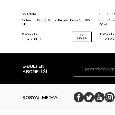
VALENTINO
HUGO BOS
omme
Valentino Born In Roma Purple Uomo Edt 100
Hugo Boss
Ml
50 Ml
8.900,00
TL
4.427,00
TL
%
13
%
25
İNDIRIM
6.675,00
TL
İNDIRIM
3.320,25
E-BÜLTEN
ABONELIĞI
SOSYAL MEDYA