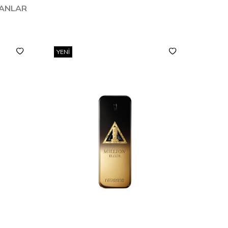
LANLAR
YENI
YENI