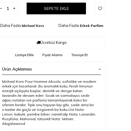
SEPETE EKLE
Daha Fazla
Daha Fazla
Michael Kors
Erkek Parfüm
Ücretsiz Kargo
Listeye Ekle
Fiyat Alarmı
Tavsiye Et
Ürün Açıklaması
Michael Kors Pour Homme Absolu, sofistike ve modern
erkek için tasarlandı. Bu aromatik koku, ferah limonun
enerjik açılışıyla başlar, derinlik ve denge katan
lavandin ile devam eder. Sıcak ve sarmalayıcı sedir
ağacı notaları ise parfümü tamamlayarak kalıcı bir
izlenim bırakır. Tıpkı onu taşıyan kişi gibi, sade ama bir
o kadar da güçlü ve özgüvenli bir koku.Üst Nota:
Limon, kakule, pembe biber, naneKalp Nota: Lavandin,
Rosyfolia, Mahonial, tütsüAlt Nota: Vetiver,
Akigalawood