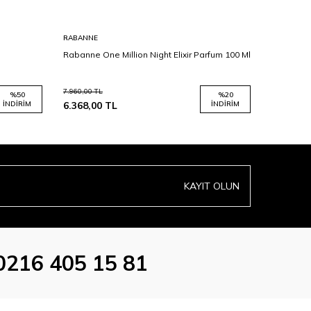
RABANNE
RABANNE
Rabanne One Million Night Elixir Parfum 100 Ml
Rabanne O
7.960,00
TL
5.980,00
TL
%
50
%
20
İNDIRIM
6.368,00
TL
İNDIRIM
4.784,00
KAYIT OLUN
0216 405 15 81