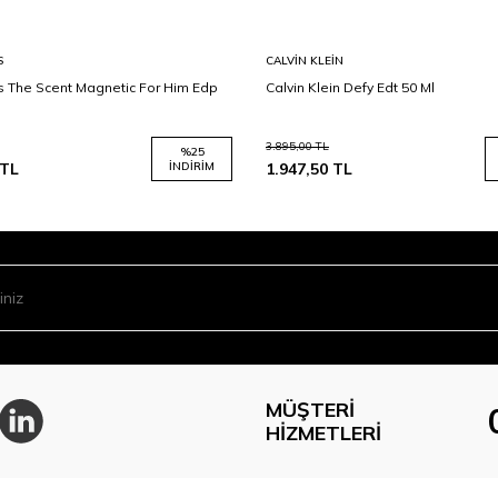
S
CALVIN KLEIN
 The Scent Magnetic For Him Edp
Calvin Klein Defy Edt 50 Ml
3.895,00
TL
%
25
TL
İNDIRIM
1.947,50
TL
MÜŞTERI
HIZMETLERI