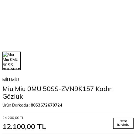
MIU MIU
Miu Miu 0MU 50SS-ZVN9K157 Kadın
Gözlük
Ürün Barkodu :
8053672679724
24.200,00
TL
%
50
12.100,00
TL
İNDIRIM