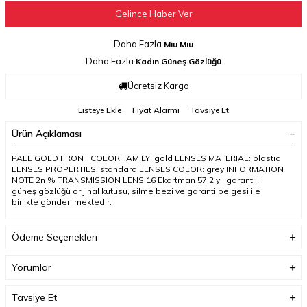
Gelince Haber Ver
Daha Fazla
Miu Miu
Daha Fazla
Kadın Güneş Gözlüğü
Ücretsiz Kargo
Listeye Ekle
Fiyat Alarmı
Tavsiye Et
Ürün Açıklaması
PALE GOLD FRONT COLOR FAMILY: gold LENSES MATERIAL: plastic
LENSES PROPERTIES: standard LENSES COLOR: grey INFORMATION
NOTE 2n % TRANSMISSION LENS 16 Ekartman 57 2 yıl garantili
güneş gözlüğü orijinal kutusu, silme bezi ve garanti belgesi ile
birlikte gönderilmektedir.
Ödeme Seçenekleri
Yorumlar
Tavsiye Et