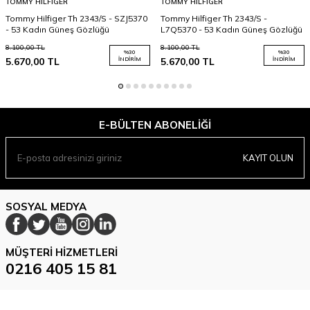
TOMMY HILFIGER
TOMMY HILFIGER
Tommy Hilfiger Th 2343/S - SZJ5370
Tommy Hilfiger Th 2343/S -
- 53 Kadın Güneş Gözlüğü
L7Q5370 - 53 Kadın Güneş Gözlüğü
8.100,00
TL
8.100,00
TL
%
30
%
30
5.670,00
TL
İNDIRIM
5.670,00
TL
İNDIRIM
E-BÜLTEN ABONELIĞI
KAYIT OLUN
SOSYAL MEDYA
MÜŞTERI HIZMETLERI
0216 405 15 81