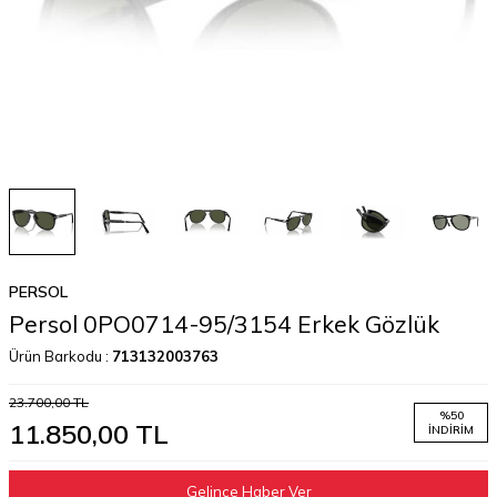
PERSOL
Persol 0PO0714-95/3154 Erkek Gözlük
Ürün Barkodu :
713132003763
23.700,00
TL
%
50
11.850,00
TL
İNDIRIM
Gelince Haber Ver