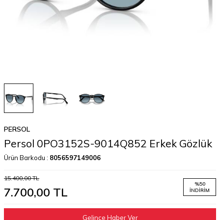
PERSOL
Persol 0PO3152S-9014Q852 Erkek Gözlük
Ürün Barkodu :
8056597149006
15.400,00
TL
%
50
7.700,00
TL
İNDIRIM
Gelince Haber Ver