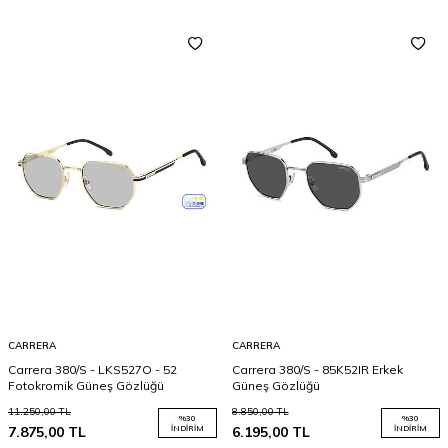
CARRERA
CARRERA
Carrera 380/S - LKS527O - 52
Carrera 380/S - 85K52IR Erkek
Fotokromik Güneş Gözlüğü
Güneş Gözlüğü
11.250,00
TL
8.850,00
TL
%
30
%
30
7.875,00
TL
İNDIRIM
6.195,00
TL
İNDIRIM