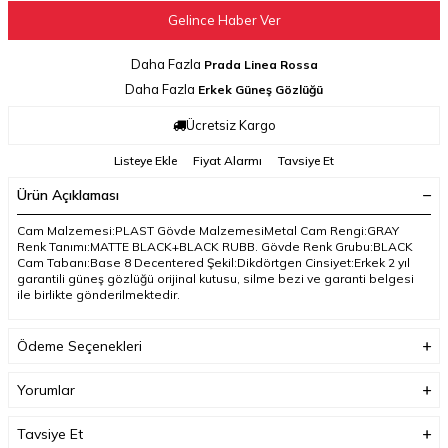
Gelince Haber Ver
Daha Fazla
Prada Linea Rossa
Daha Fazla
Erkek Güneş Gözlüğü
Ücretsiz Kargo
Listeye Ekle
Fiyat Alarmı
Tavsiye Et
Ürün Açıklaması
Cam Malzemesi:PLAST Gövde MalzemesiMetal Cam Rengi:GRAY
Renk Tanımı:MATTE BLACK+BLACK RUBB. Gövde Renk Grubu:BLACK
Cam Tabanı:Base 8 Decentered Şekil:Dikdörtgen Cinsiyet:Erkek 2 yıl
garantili güneş gözlüğü orijinal kutusu, silme bezi ve garanti belgesi
ile birlikte gönderilmektedir.
Ödeme Seçenekleri
Yorumlar
Tavsiye Et