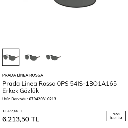
PRADA LINEA ROSSA
Prada Linea Rossa 0PS 54IS-1BO1A165
Erkek Gözlük
Ürün Barkodu :
679420310213
12.427,00
TL
%
50
6.213,50
TL
İNDIRIM