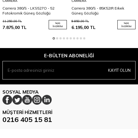
CARRERA
CARRERA
Carrera 380/S - LKS527O - 52
Carrera 380/S - 85K52IR Erkek
Fotokromik Güneş Gözlüğü
Güneş Gözlüğü
11.250,00
TL
8.850,00
TL
%
30
%
30
7.875,00
TL
İNDIRIM
6.195,00
TL
İNDIRIM
E-BÜLTEN ABONELIĞI
KAYIT OLUN
SOSYAL MEDYA
MÜŞTERI HIZMETLERI
0216 405 15 81